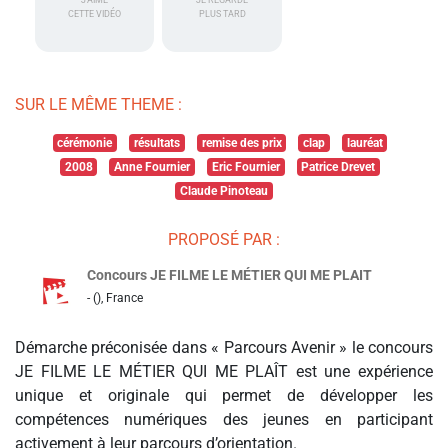
J'AIME
JE REGARDE
CETTE VIDÉO
PLUS TARD
SUR LE MÊME THEME :
cérémonie
résultats
remise des prix
clap
lauréat
2008
Anne Fournier
Eric Fournier
Patrice Drevet
Claude Pinoteau
PROPOSÉ PAR :
Concours JE FILME LE MÉTIER QUI ME PLAIT
- (), France
Démarche préconisée dans « Parcours Avenir » le concours
JE FILME LE MÉTIER QUI ME PLAÎT est une expérience
unique et originale qui permet de développer les
compétences numériques des jeunes en participant
activement à leur parcours d’orientation.