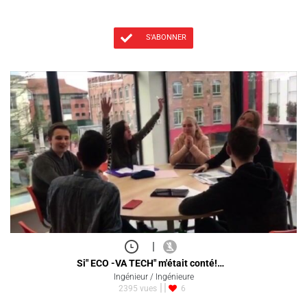
S'ABONNER
|
Si" ECO -VA TECH" m'était conté!…
Ingénieur / Ingénieure
2395 vues
6