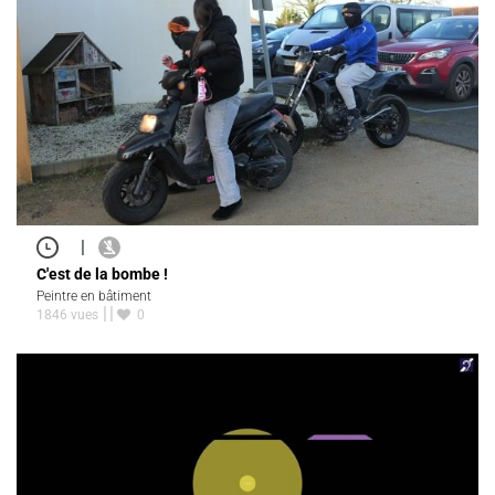
|
C'est de la bombe !
Peintre en bâtiment
1846 vues
0