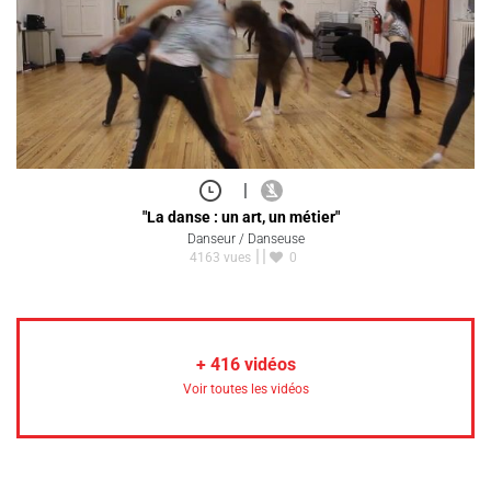
|
"La danse : un art, un métier"
Danseur / Danseuse
4163 vues
0
+
416
vidéos
Voir toutes les vidéos