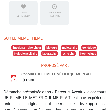
J'AIME
JE REGARDE
CETTE VIDÉO
PLUS TARD
SUR LE MÊME THEME :
Enseignant chercheur
biologie
moléculaire
génétique
biologie nucléaire
laboratoire
recherche
biophysique
PROPOSÉ PAR :
Concours JE FILME LE MÉTIER QUI ME PLAIT
- (), France
Démarche préconisée dans « Parcours Avenir » le concours
JE FILME LE MÉTIER QUI ME PLAÎT est une expérience
unique et originale qui permet de développer les
compétences numériques des jeunes en participant