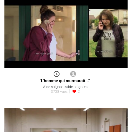
|
"L'homme qui murmurait..."
Aide soignant/aide soignante
3738 vues
2