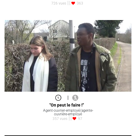
726 vues
363
|
"On peut le faire !"
Agent-ouvrier-employé/agente-
ouvrière-employé
357 vues
97