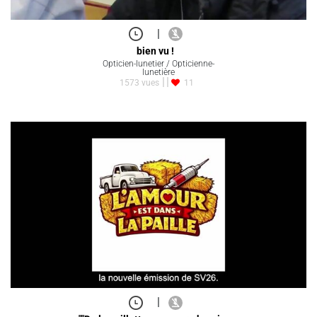
|
bien vu !
Opticien-lunetier / Opticienne-
lunetière
1573 vues
11
|