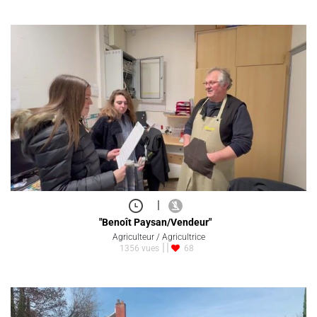
|
"Benoît Paysan/Vendeur"
Agriculteur / Agricultrice
1356 vues
68