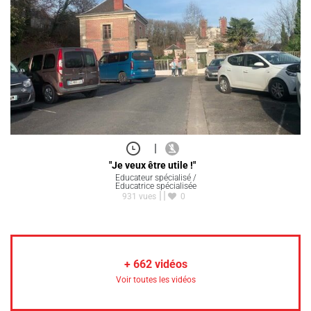
|
"Je veux être utile !"
Educateur spécialisé /
Educatrice spécialisée
931 vues
0
+
662
vidéos
Voir toutes les vidéos