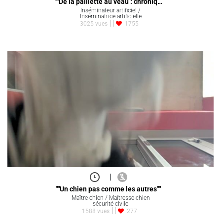
""De la paillette au veau : chroniq…
Inséminateur artificiel /
Inséminatrice artificielle
3025 vues
1755
|
""Un chien pas comme les autres""
Maître-chien / Maîtresse-chien
sécurité civile
1588 vues
277