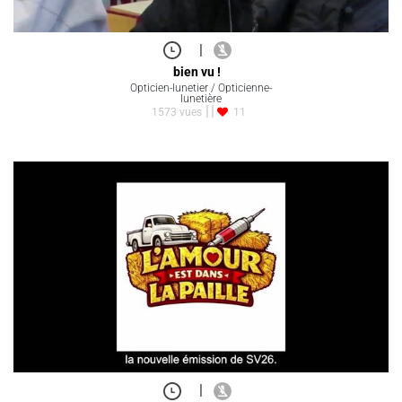
|
bien vu !
Opticien-lunetier / Opticienne-
lunetière
1573 vues
11
|