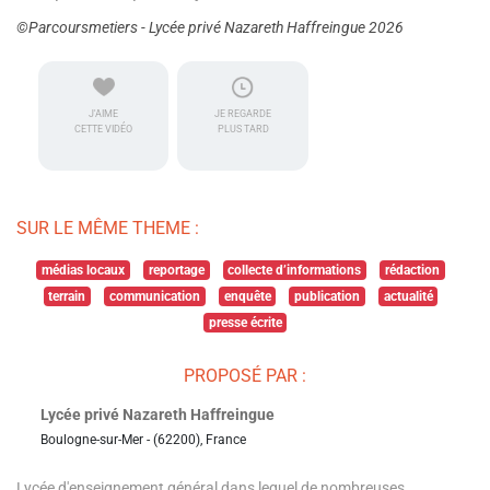
©Parcoursmetiers - Lycée privé Nazareth Haffreingue 2026
J'AIME
JE REGARDE
CETTE VIDÉO
PLUS TARD
SUR LE MÊME THEME :
médias locaux
reportage
collecte d’informations
rédaction
terrain
communication
enquête
publication
actualité
presse écrite
PROPOSÉ PAR :
Lycée privé Nazareth Haffreingue
Boulogne-sur-Mer - (62200), France
Lycée d'enseignement général dans lequel de nombreuses