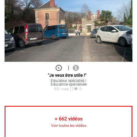
|
"Je veux être utile !"
Educateur spécialisé /
Educatrice spécialisée
931 vues
0
+
662
vidéos
Voir toutes les vidéos