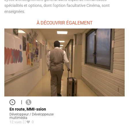
spécialités et options, dont l'option facultative Cinéma, sont
enseignées.
À DÉCOUVRIR ÉGALEMENT
|
En route, MMI-ssion
Développeur / Développeuse
multimédia
12 vues
0