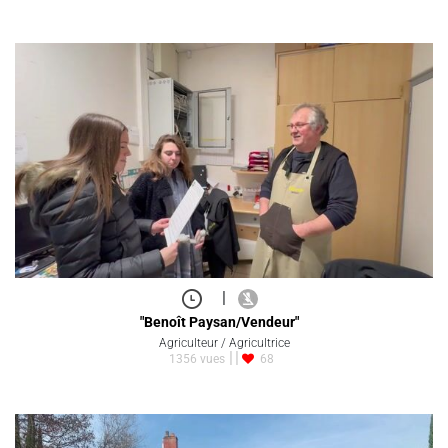
|
"Benoît Paysan/Vendeur"
Agriculteur / Agricultrice
1356 vues
68