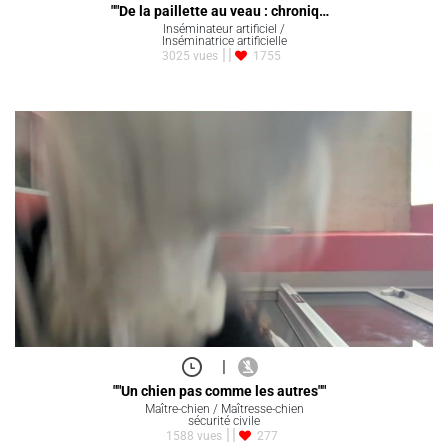
""De la paillette au veau : chroniq…
Inséminateur artificiel /
Inséminatrice artificielle
3025 vues
1755
|
""Un chien pas comme les autres""
Maître-chien / Maîtresse-chien
sécurité civile
1588 vues
277