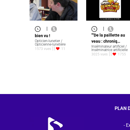
|
|
""De la paillette au
bien vu !
Opticien-lunetier /
veau : chroniq…
Opticienne-lunetière
Inséminateur artificiel /
1573 vues
11
Inséminatrice artificielle
3025 vues
1755
PLAN D
Ex