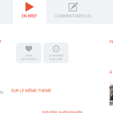
EN BREF
COMMENTAIRES (0)
e
P
J'AIME
JE REGARDE
CETTE VIDÉO
PLUS TARD
À
SUR LE MÊME THEME :
la
industrie audiovisuelle