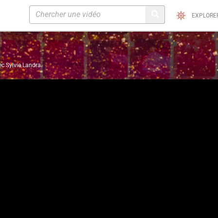
EXPLORE
c Sylvie Landra.