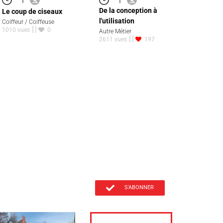
De la conception à
Le coup de ciseaux
l'utilisation
Coiffeur / Coiffeuse
1010 vues
0
Autre Métier
2611 vues
197
S'ABONNER