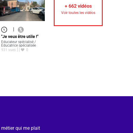
+
662
vidéos
Voir toutes les vidéos
|
"Je veux être utile !"
Educateur spécialisé /
Educatrice spécialisée
931 vues
0
e métier qui me plait