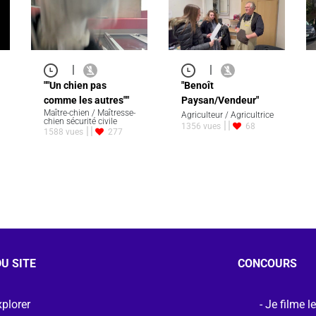
|
|
""Un chien pas
"Benoît
comme les autres""
Paysan/Vendeur"
Maître-chien / Maîtresse-
Agriculteur / Agricultrice
chien sécurité civile
1356 vues
68
1588 vues
277
U SITE
CONCOURS
plorer
Je filme l