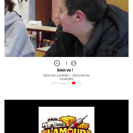
|
bien vu !
Opticien-lunetier / Opticienne-
lunetière
1573 vues
11