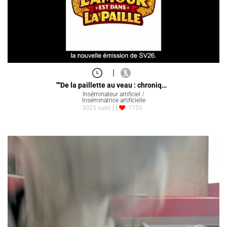
|
""De la paillette au veau : chroniq…
Inséminateur artificiel /
Inséminatrice artificielle
3025 vues
1755