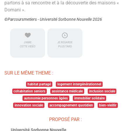
partons à sa rencontre et à la découverte des maisons «
Domani ».
©Parcoursmetiers - Université Sorbonne Nouvelle 2026
J'AIME
JE REGARDE
CETTE VIDÉO
PLUS TARD
SUR LE MÊME THEME :
habitat partagé
logement intergénérationnel
cohabitation seniors
assistance médicale
inclusion sociale
autonomie personnes âgées
immobilier solidaire
innovation sociale
accompagnement quotidien
bien-vieillir
PROPOSÉ PAR :
Université Sorbonne Nouvelle