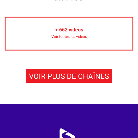
+
662
vidéos
Voir toutes les vidéos
VOIR PLUS DE CHAÎNES