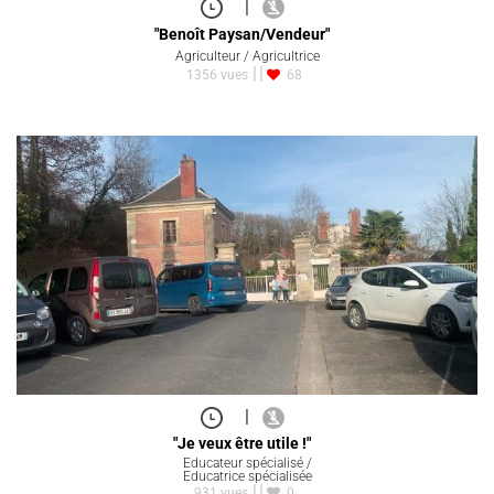
|
"Benoît Paysan/Vendeur"
Agriculteur / Agricultrice
1356 vues
68
|
"Je veux être utile !"
Educateur spécialisé /
Educatrice spécialisée
931 vues
0