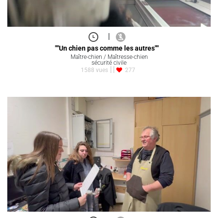
|
""Un chien pas comme les autres""
Maître-chien / Maîtresse-chien
sécurité civile
1588 vues
277