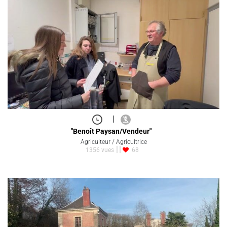
|
"Benoît Paysan/Vendeur"
Agriculteur / Agricultrice
1356 vues
68