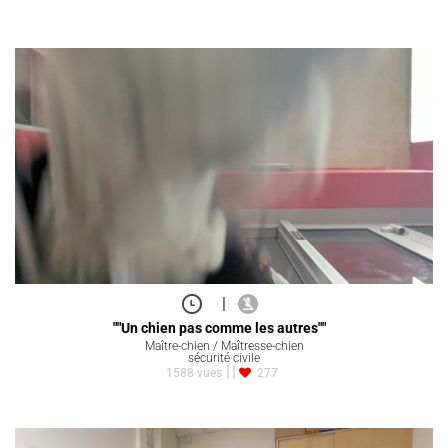
|
""Un chien pas comme les autres""
Maître-chien / Maîtresse-chien
sécurité civile
1588 vues
277