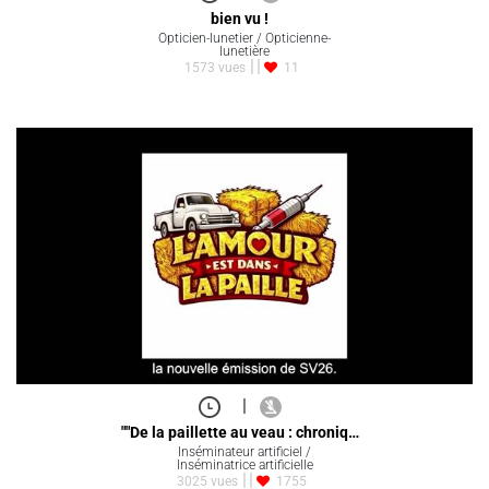
bien vu !
Opticien-lunetier / Opticienne-
lunetière
1573 vues
11
|
""De la paillette au veau : chroniq…
Inséminateur artificiel /
Inséminatrice artificielle
3025 vues
1755