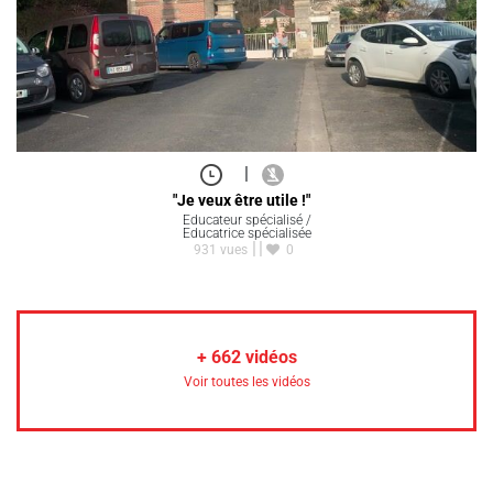
|
"Je veux être utile !"
Educateur spécialisé /
Educatrice spécialisée
931 vues
0
+
662
vidéos
Voir toutes les vidéos