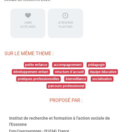
J'AIME
JE REGARDE
CETTE VIDÉO
PLUS TARD
SUR LE MÊME THEME :
petite enfance
accompagnement
pédagogie
développement enfant
structure d’accueil
équipe éducative
pratiques professionnelles
bienveillance
socialisation
parcours professionnel
PROPOSÉ PAR :
Institut de recherche et formation à l'action sociale de
l'Essonne
Evry-Courcouronnes - (91034), France