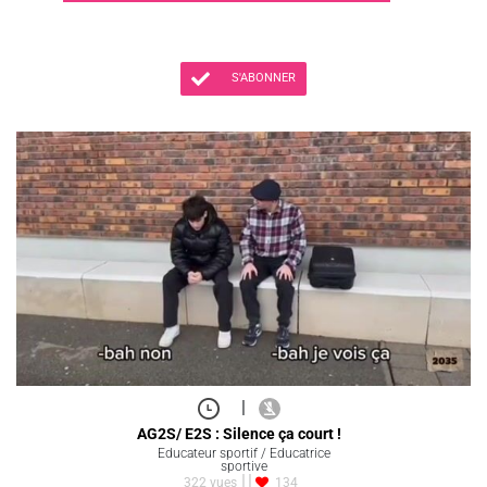
S'ABONNER
|
AG2S/ E2S : Silence ça court !
Educateur sportif / Educatrice
sportive
322 vues
134