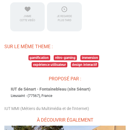
J'AIME
JE REGARDE
CETTE VIDÉO
PLUS TARD
SUR LE MÊME THEME :
gamification
rétro-gaming
immersion
expérience utilisateur
design interactif
PROPOSÉ PAR :
IUT de Sénart - Fontainebleau (site Sénart)
Lieusaint - (77567), France
IUT MMI (Métiers du Multimédia et de l'Internet)
À DÉCOUVRIR ÉGALEMENT