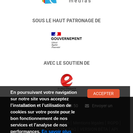
SOUS LE HAUT PATRONAGE DE
AVEC LE SOUTIEN DE
En poursuivant votre navigation
ACCEPTER
sur notre site vous acceptez
l’installation et l’utilisation de
CONTACT :
01 47 01 34 50
Envoyer un
cookies sur votre poste pour le
message
bon fonctionnement de nos
© EURO FRANCE MÉDIAS 2026
Mentions légales
RGPD
services et l'analyse de nos
Siret n°403 627 797 000 18
FAQ
VERSION BÊTA
API
performances.
En savoir plus