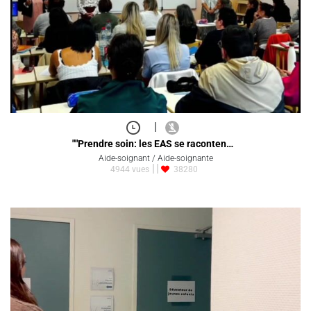
|
""Prendre soin: les EAS se raconten…
Aide-soignant / Aide-soignante
4944 vues
38280