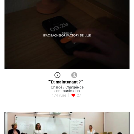
|
""Et maintenant ?""
Chargé / Chargée de
communication
174 vues
27