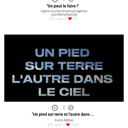
"On peut le faire !"
Agent-ouvrier-employé/agente-
ouvrière-employé
357 vues
97
|
"Un pied sur terre et l'autre dans …
Autre Métier
421 vues
1402