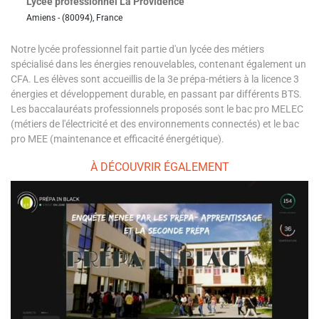
Lycée professionnel La Providence
Amiens - (80094), France
Notre lycée professionnel fait partie d'un lycée des métiers
spécialisé dans les énergies renouvelables, contenant également un
CFA. Les élèves sont accueillis de la 3e prépa-métiers à la licence 3
énergies et développement durable, en passant par différents BTS.
Les baccalauréats professionnels proposés sont le bac pro MELEC
(métiers de l'électricité et des environnements connectés) et le bac
pro MEE (maintenance et efficacité énergétique).
À DÉCOUVRIR ÉGALEMENT