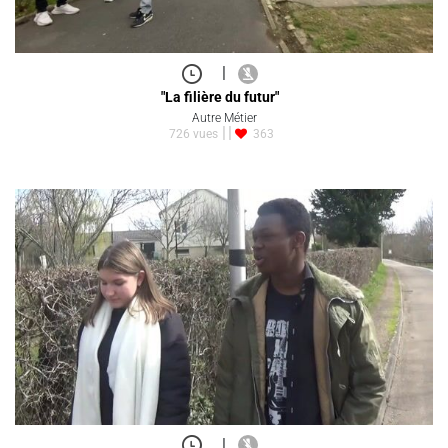
|
"La filière du futur"
Autre Métier
726 vues
363
|