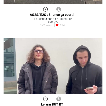
|
AG2S/ E2S : Silence ça court !
Educateur sportif / Educatrice
sportive
322 vues
134
|
Le vrai BUT RT