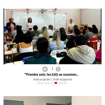
|
""Prendre soin: les EAS se raconten…
Aide-soignant / Aide-soignante
4944 vues
38280