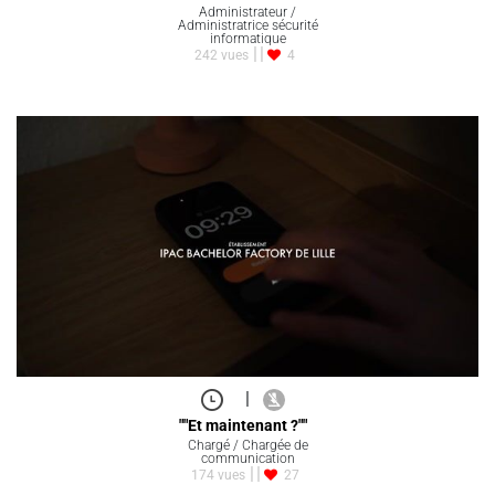
Administrateur /
Administratrice sécurité
informatique
242 vues
4
|
""Et maintenant ?""
Chargé / Chargée de
communication
174 vues
27