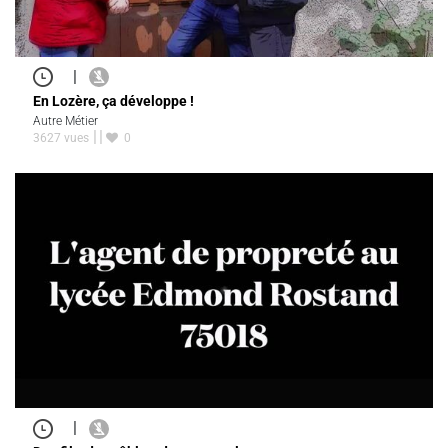
|
En Lozère, ça développe !
Autre Métier
3627 vues
0
|