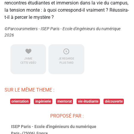
rencontres étudiantes et immersion dans la vie du campus,
la tension monte : à quoi correspond-il vraiment ? Réussira-
t-il à percer le mystère ?
©Parcoursmetiers - ISEP Paris - Ecole d'ingénieurs du numérique
2026
J'AIME
JE REGARDE
CETTE VIDÉO
PLUS TARD
SUR LE MÊME THEME :
orientation
ingénierie
mentorat
vie étudiante
découverte
PROPOSÉ PAR :
ISEP Paris - Ecole d'ingénieurs du numérique
Paris - (75006), France