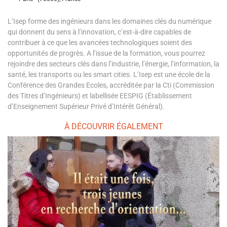
L’Isep forme des ingénieurs dans les domaines clés du numérique
qui donnent du sens à l’innovation, c’est-à-dire capables de
contribuer à ce que les avancées technologiques soient des
opportunités de progrès. A l’issue de la formation, vous pourrez
rejoindre des secteurs clés dans l’industrie, l’énergie, l’information, la
santé, les transports ou les smart cities. L’Isep est une école de la
Conférence des Grandes Ecoles, accréditée par la Cti (Commission
des Titres d’Ingénieurs) et labellisée EESPIG (Établissement
d’Enseignement Supérieur Privé d’Intérêt Général).
À DÉCOUVRIR ÉGALEMENT