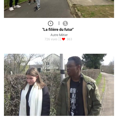
|
"La filière du futur"
Autre Métier
726 vues
363