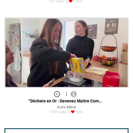
421 vues
1402
|
“Déchets en Or : Devenez Maître Com…
Autre Métier
1305 vues
466