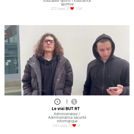
Educateur sportif / Educatrice
sportive
322 vues
134
|
Le vrai BUT RT
Administrateur /
Administratrice sécurité
informatique
243 vues
4