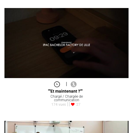
|
""Et maintenant ?""
Chargé / Chargée de
communication
174 vues
27