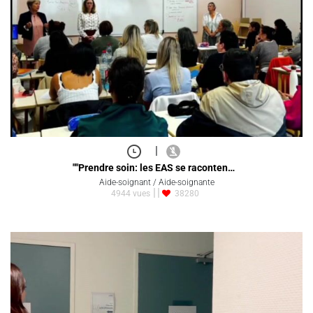
|
""Prendre soin: les EAS se raconten…
Aide-soignant / Aide-soignante
4944 vues
38280