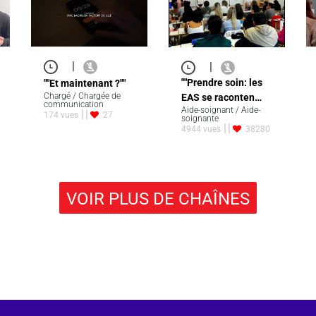
|
|
""Prendre soin: les
""Et maintenant ?""
Chargé / Chargée de
EAS se raconten…
communication
Aide-soignant / Aide-
174 vues
27
soignante
4944 vues
38280
VOIR PLUS DE CHAÎNES