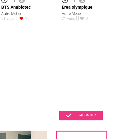
BTS Anabiotec
Erea olympique
Autre Métier
Autre Métier
51 vues
15
71 vues
0
S'ABONNER