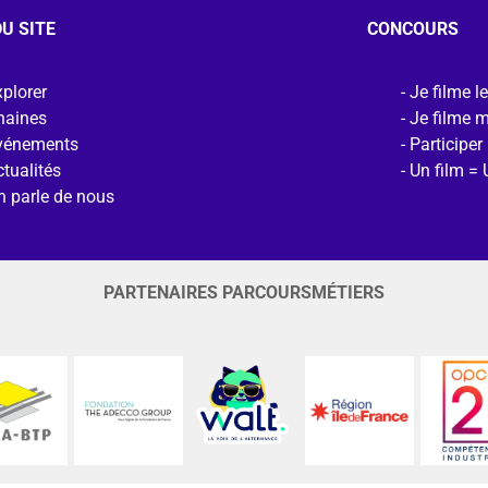
U SITE
CONCOURS
plorer
Je filme l
haines
Je filme 
vénements
Participer
tualités
Un film = 
n parle de nous
PARTENAIRES PARCOURSMÉTIERS