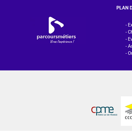
PLAN D
Ex
C
E
Ac
O