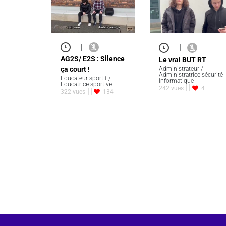
|
|
AG2S/ E2S : Silence
Le vrai BUT RT
ça court !
Administrateur /
Administratrice sécurité
Educateur sportif /
informatique
Educatrice sportive
242 vues
4
322 vues
134