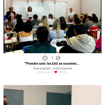
|
""Prendre soin: les EAS se raconten…
Aide-soignant / Aide-soignante
4944 vues
38280