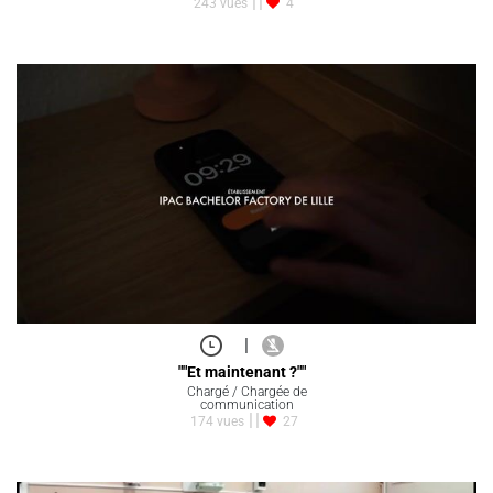
243 vues
4
|
""Et maintenant ?""
Chargé / Chargée de
communication
174 vues
27