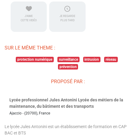
J'AIME
JE REGARDE
CETTE VIDÉO
PLUS TARD
SUR LE MÊME THEME :
protection numérique
surveillance
intrusion
réseau
prévention
PROPOSÉ PAR :
Lycée professionnel Jules Antonini Lycée des métiers de la
maintenance, du bâtiment et des transports
Ajaccio - (20700), France
Le lycée Jules Antonini est un établissement de formation en CAP
BAC et BTS