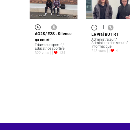
|
|
AG2S/ E2S : Silence
Le vrai BUT RT
ça court !
Administrateur /
Administratrice sécurité
Educateur sportif /
informatique
Educatrice sportive
243 vues
4
322 vues
134