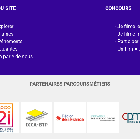
U SITE
CONCOURS
plorer
Je filme l
haines
Je filme 
vénements
Participer
tualités
Un film = 
n parle de nous
PARTENAIRES PARCOURSMÉTIERS