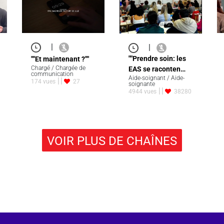
|
|
""Prendre soin: les
""Et maintenant ?""
Chargé / Chargée de
EAS se raconten…
communication
Aide-soignant / Aide-
174 vues
27
soignante
4944 vues
38280
VOIR PLUS DE CHAÎNES