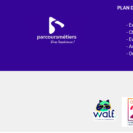
PLAN D
Ex
C
E
Ac
O