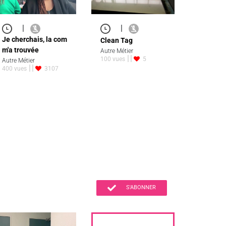
|
|
Je cherchais, la com
Clean Tag
m'a trouvée
Autre Métier
100 vues
5
Autre Métier
400 vues
3107
S'ABONNER