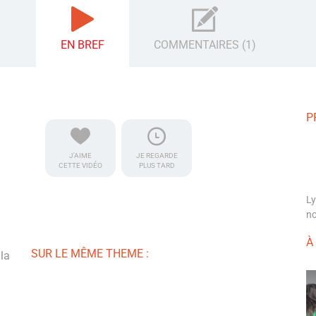
EN BREF
COMMENTAIRES (1)
P
J'AIME
JE REGARDE
CETTE VIDÉO
PLUS TARD
Ly
no
À
SUR LE MÊME THEME :
la