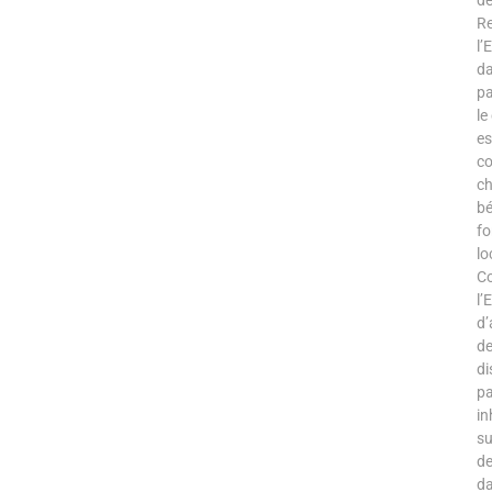
de
Re
l’
da
pa
le
es
co
ch
bé
fo
lo
Co
l’
d’
de
di
pa
in
su
de
da