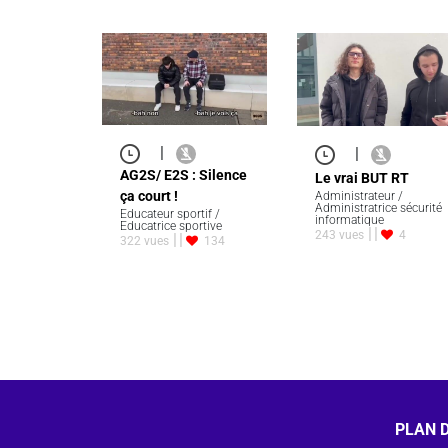
|
|
AG2S/ E2S : Silence
Le vrai BUT RT
ça court !
Administrateur /
Administratrice sécurité
Educateur sportif /
informatique
Educatrice sportive
243 vues
4
322 vues
134
PLAN D