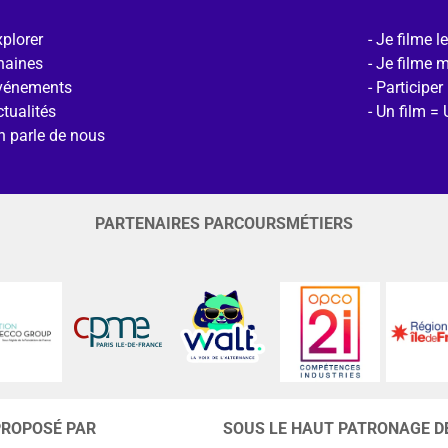
plorer
Je filme l
haines
Je filme 
vénements
Participer
tualités
Un film = 
n parle de nous
PARTENAIRES PARCOURSMÉTIERS
PROPOSÉ PAR
SOUS LE HAUT PATRONAGE D