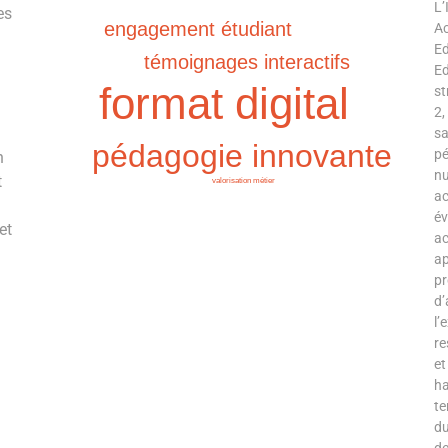
L’
es
engagement étudiant
Ac
Ed
témoignages interactifs
Ed
format digital
s
2,
sa
pédagogie innovante
pé
n
nu
t
valorisation métier
ac
év
et
ac
ap
pr
d’
l’
re
et
ha
te
du