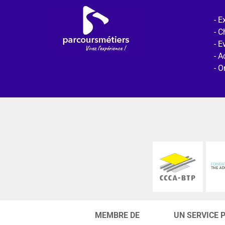
Ex
C
E
Ac
O
MEMBRE DE
UN SERVICE 