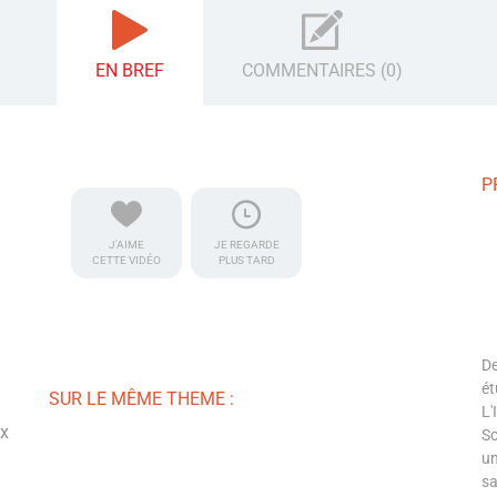
EN BREF
COMMENTAIRES (0)
P
J'AIME
JE REGARDE
CETTE VIDÉO
PLUS TARD
De
ét
SUR LE MÊME THEME :
L'
ux
So
un
sa