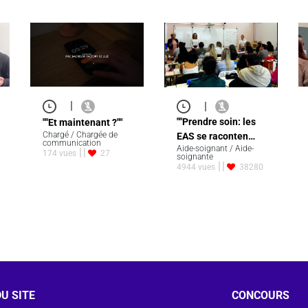
|
|
""Prendre soin: les
""Et maintenant ?""
Chargé / Chargée de
EAS se raconten…
communication
Aide-soignant / Aide-
174 vues
27
soignante
4944 vues
38280
U SITE
CONCOURS