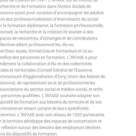
puis sa création en 1991. L’IRFASE est un Institut de
cherche et de Formation dans l’Action Sociale de
Essonne ayant pour vocation d’accompagner les adultes
ns leur professionnalisation d’intervenants du social
r la formation diplômante, la formation professionnelle,
 conseil, la recherche et la création/le soutien à des
paces de rencontres, d’échanges et de contributions
llectives alliant professionnel·les, élu·es,
ercheur·euses, formatrices et formateurs et ce au
néfice des personnes en formation. L’IRFASE a pour
ndement la collaboration d’élu·es des collectivités
cales et territoriales (Conseil Général de l’Essonne,
mmunauté d’Agglomération d’Evry, Union des Maires de
Essonne), de représentant·es et de professionnel·les
associations du secteur social et médico-social, et enfin
 personnes qualifiées. L’IRFASE souhaite adapter son
spositif de formation aux besoins du territoire et de ses
rtenaires en tenant compte de leurs spécificités
hérentes. L’IRFASE avec son réseau de 1000 partenaires
r le territoire développe des espaces de concertation et
 réflexion autour des besoins des employeurs déclinés
ns les dispositifs de formation.