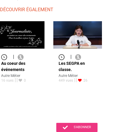
 DÉCOUVRIR ÉGALEMENT
|
|
Au coeur des
Les SEGPA en
événements
classe.
Autre Métier
Autre Métier
16 vues
0
449 vues
26
S'ABONNER