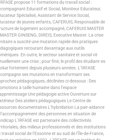
IRFASE propose 11 formations du travail social :
compagnant Educatif et Social, Moniteur Educateur,
ucateur Spécialisé, Assistant de Service Social,
ucateur de jeunes enfants, CAFERUIS, Responsable de
tructure de logement accompagné, CAFERUIS MASTER
 MASTER GINSENG, DIREIS, Executive Master. La crise
nitaire a suscité une mutation rapide des pratiques
dagogiques recourant davantage aux outils
mériques. En outre, le secteur sanitaire et social vit
tuellement une crise ; pour finir, le profil des étudiant·es
olue fortement depuis plusieurs années. L’IRFASE
compagne ses mutations en transformant ses
proches pédagogiques, déclinées ci-dessous : Des
omotions à taille humaine dans l’espace
apprentissage Une pédagogie active Ouverture sur
extérieur Des ateliers pédagogiques Le Centre de
ssources documentaires L’hybridation La pair-aidance
 l’accompagnement des personnes en situation de
ndicap L’IRFASE est partenaire des collectivités
rritoriales, des milieux professionnels et des institutions
 travail social de l’Essonne et au sud de l’Île-de-France,