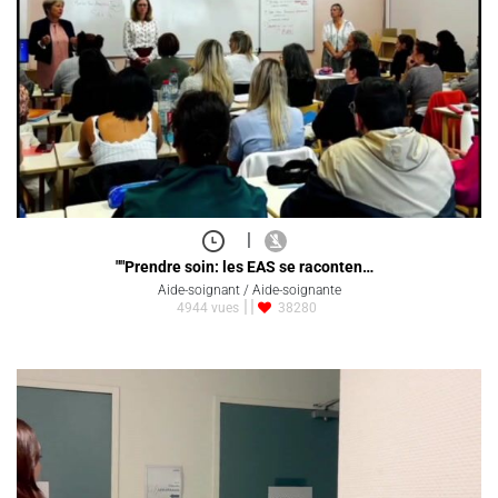
|
""Prendre soin: les EAS se raconten…
Aide-soignant / Aide-soignante
4944 vues
38280