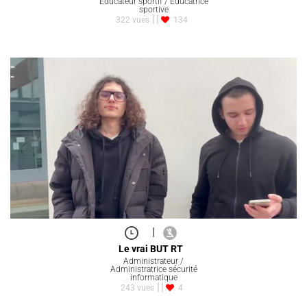
Educateur sportif / Educatrice
sportive
322 vues
134
|
Le vrai BUT RT
Administrateur /
Administratrice sécurité
informatique
243 vues
4