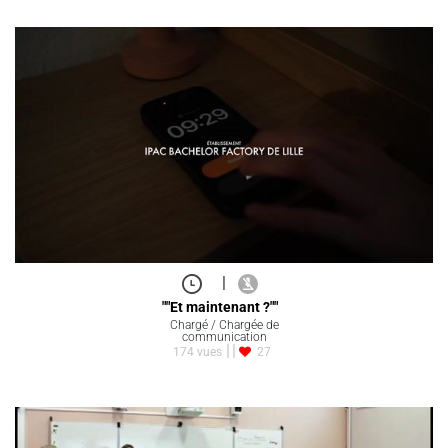
|
""Et maintenant ?""
Chargé / Chargée de
communication
174 vues
27