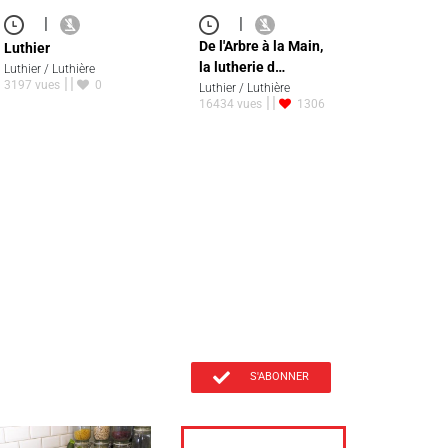
|
|
De l'Arbre à la Main,
Luthier
la lutherie d…
Luthier / Luthière
3197 vues
0
Luthier / Luthière
16434 vues
1306
S'ABONNER