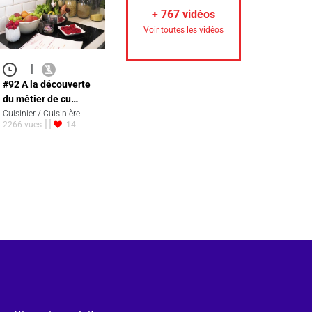
+
767
vidéos
Voir toutes les vidéos
|
#92 A la découverte
du métier de cu…
Cuisinier / Cuisinière
2266 vues
14