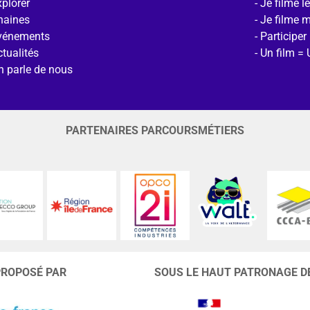
plorer
Je filme l
haines
Je filme 
vénements
Participer
tualités
Un film = 
n parle de nous
PARTENAIRES PARCOURSMÉTIERS
PROPOSÉ PAR
SOUS LE HAUT PATRONAGE D