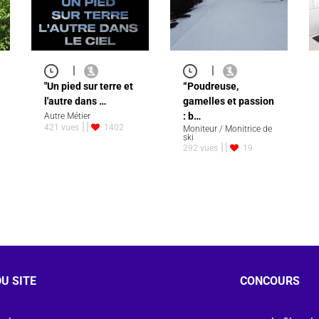
|
|
"Un pied sur terre et
“Poudreuse,
l'autre dans …
gamelles et passion
: b…
Autre Métier
421 vues
1402
Moniteur / Monitrice de
ski
292 vues
19
U SITE
CONCOURS