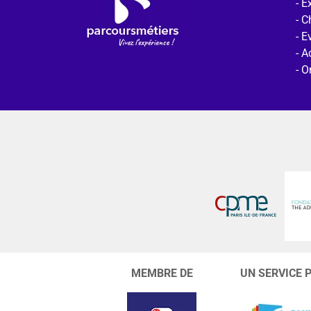
Ex
C
E
Ac
O
MEMBRE DE
UN SERVICE 