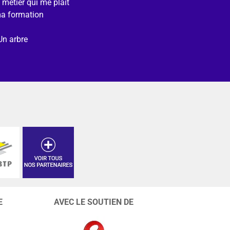
e métier qui me plait
ma formation
Un arbre
E
AVEC LE SOUTIEN DE