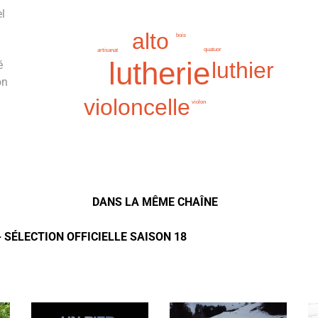
l
alto
bois
quatuor
artisanat
lutherie
luthier
é
on
violoncelle
violon
DANS LA MÊME CHAÎNE
- SÉLECTION OFFICIELLE SAISON 18