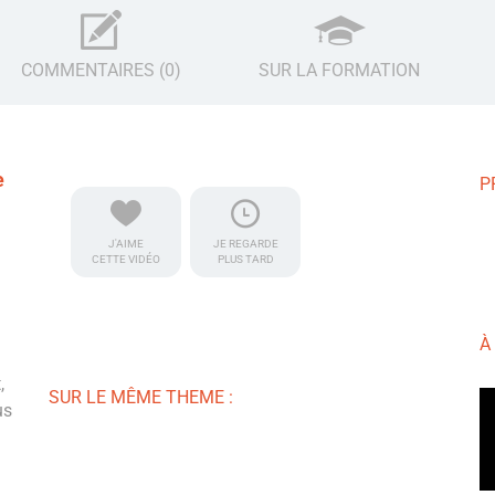
COMMENTAIRES (0)
SUR LA FORMATION
e
P
J'AIME
JE REGARDE
CETTE VIDÉO
PLUS TARD
À
,
SUR LE MÊME THEME :
us