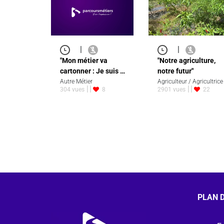
|
|
"Mon métier va
"Notre agriculture,
cartonner : Je suis …
notre futur"
Autre Métier
Agriculteur / Agricultrice
304 vues
8
2901 vues
22
PLAN D