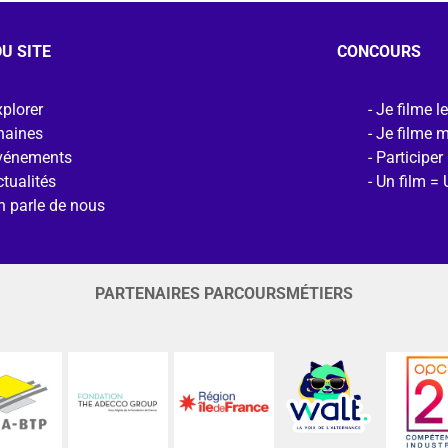
U SITE
CONCOURS
plorer
Je filme l
haines
Je filme 
vénements
Participer
tualités
Un film = 
n parle de nous
PARTENAIRES PARCOURSMÉTIERS