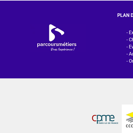
PLAN D
Ex
C
E
Ac
O