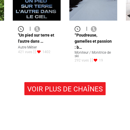
|
|
"Un pied sur terre et
“Poudreuse,
l'autre dans …
gamelles et passion
: b…
Autre Métier
421 vues
1402
Moniteur / Monitrice de
ski
292 vues
19
VOIR PLUS DE CHAÎNES