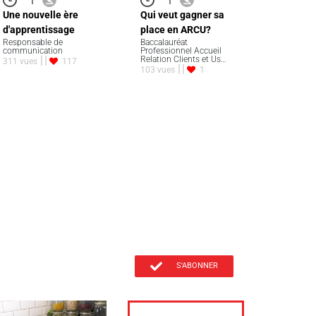
Une nouvelle ère
Qui veut gagner sa
d'apprentissage
place en ARCU?
Responsable de
Baccalauréat
communication
Professionnel Accueil
Relation Clients et Us…
311 vues
117
103 vues
1
S'ABONNER