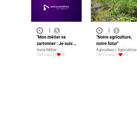
|
|
"Mon métier va
"Notre agriculture,
cartonner : Je suis …
notre futur"
Autre Métier
Agriculteur / Agricultrice
304 vues
8
2901 vues
22