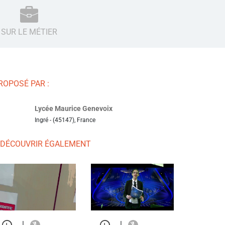
SUR LE MÉTIER
ROPOSÉ PAR :
Lycée Maurice Genevoix
Ingré - (45147), France
 DÉCOUVRIR ÉGALEMENT
|
|