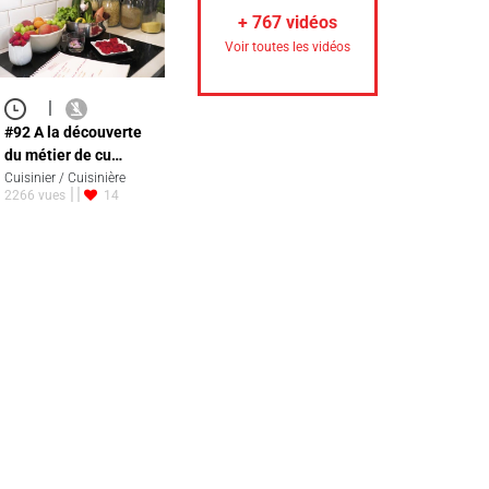
+
767
vidéos
Voir toutes les vidéos
|
#92 A la découverte
du métier de cu…
Cuisinier / Cuisinière
2266 vues
14