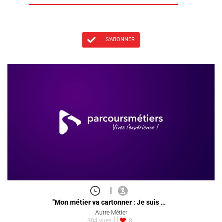
S'ABONNER
|
"Mon métier va cartonner : Je suis …
Autre Métier
304 vues
8