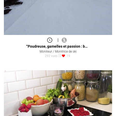
|
“Poudreuse, gamelles et passion : b…
Moniteur / Monitrice de ski
292 vues
19