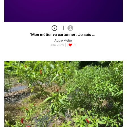
|
"Mon métier va cartonner : Je suis …
Autre Métier
304 vues
8