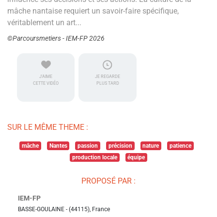
mâche nantaise requiert un savoir-faire spécifique,
véritablement un art...
©Parcoursmetiers - IEM-FP 2026
J'AIME
JE REGARDE
CETTE VIDÉO
PLUS TARD
SUR LE MÊME THEME :
mâche
Nantes
passion
précision
nature
patience
production locale
équipe
PROPOSÉ PAR :
IEM-FP
BASSE-GOULAINE - (44115), France