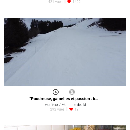
421 vues
1402
|
“Poudreuse, gamelles et passion : b…
Moniteur / Monitrice de ski
292 vues
19