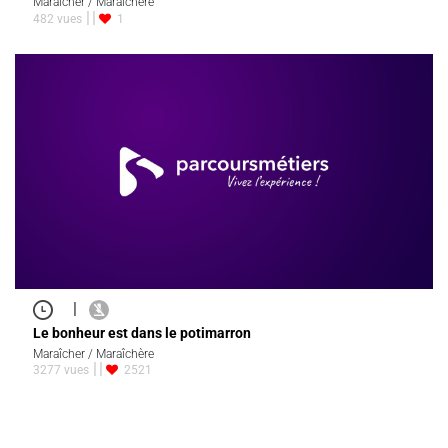
Maraîcher / Maraîchère
482 vues
1
|
Le bonheur est dans le potimarron
Maraîcher / Maraîchère
3277 vues
2521