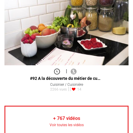
|
#92 A la découverte du métier de cu…
Cuisinier / Cuisinière
2266 vues
14
+
767
vidéos
Voir toutes les vidéos