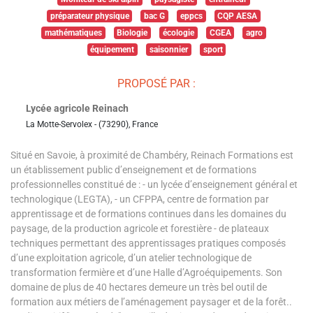
préparateur physique
bac G
eppcs
CQP AESA
mathématiques
Biologie
écologie
CGEA
agro
équipement
saisonnier
sport
PROPOSÉ PAR :
Lycée agricole Reinach
La Motte-Servolex - (73290), France
Situé en Savoie, à proximité de Chambéry, Reinach Formations est
un établissement public d’enseignement et de formations
professionnelles constitué de : - un lycée d’enseignement général et
technologique (LEGTA), - un CFPPA, centre de formation par
apprentissage et de formations continues dans les domaines du
paysage, de la production agricole et forestière - de plateaux
techniques permettant des apprentissages pratiques composés
d’une exploitation agricole, d’un atelier technologique de
transformation fermière et d’une Halle d’Agroéquipements. Son
domaine de plus de 40 hectares demeure un très bel outil de
formation aux métiers de l’aménagement paysager et de la forêt..