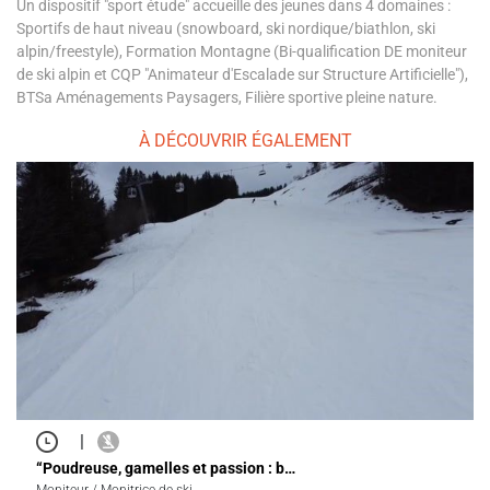
Un dispositif "sport étude" accueille des jeunes dans 4 domaines :
Sportifs de haut niveau (snowboard, ski nordique/biathlon, ski
alpin/freestyle), Formation Montagne (Bi-qualification DE moniteur
de ski alpin et CQP "Animateur d'Escalade sur Structure Artificielle"),
BTSa Aménagements Paysagers, Filière sportive pleine nature.
À DÉCOUVRIR ÉGALEMENT
|
“Poudreuse, gamelles et passion : b…