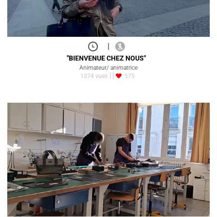
|
"BIENVENUE CHEZ NOUS"
Animateur/ animatrice
1374 vues
575