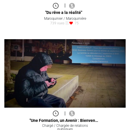
|
"Du rêve a la réalité"
Maroquinier / Maroquinière
739 vues
75
|
"Une Formation, un Avenir : Bienven…
Chargé / Chargée de relations
publiques