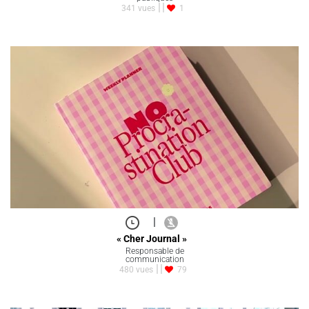
341 vues
1
|
« Cher Journal »
Responsable de
communication
480 vues
79