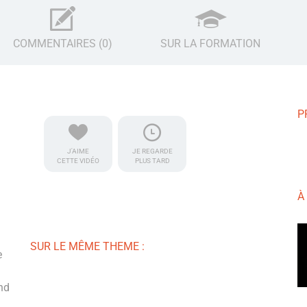
COMMENTAIRES (0)
SUR LA FORMATION
P
J'AIME
JE REGARDE
CETTE VIDÉO
PLUS TARD
À
SUR LE MÊME THEME :
e
nd