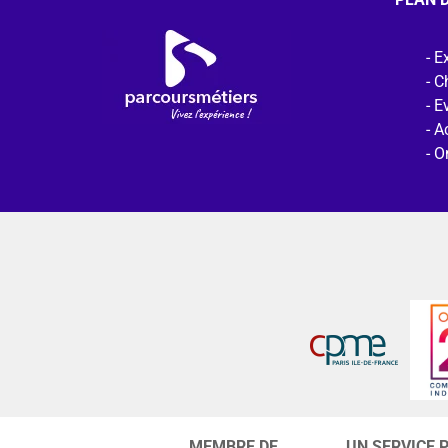
Ex
C
E
Ac
O
MEMBRE DE
UN SERVICE 