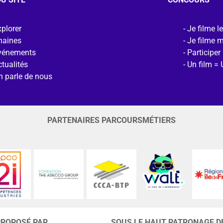
plorer
Je filme l
haines
Je filme 
vénements
Participer
tualités
Un film = 
n parle de nous
PARTENAIRES PARCOURSMÉTIERS
PROPOSÉ PAR
SOUS LE HAUT PATRONAGE D