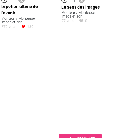
la potion ultime de
Le sens des images
l'avenir
Monteur / Monteuse
image et son
Monteur / Monteuse
27 vues
0
image et son
279 vues
139