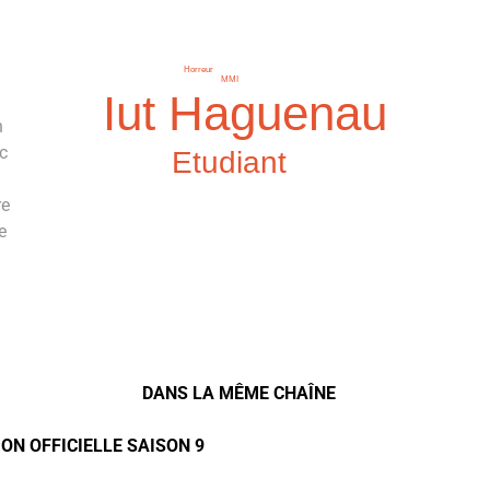
Horreur
MMI
Iut Haguenau
n
c
Etudiant
re
e
DANS LA MÊME CHAÎNE
ON OFFICIELLE SAISON 9