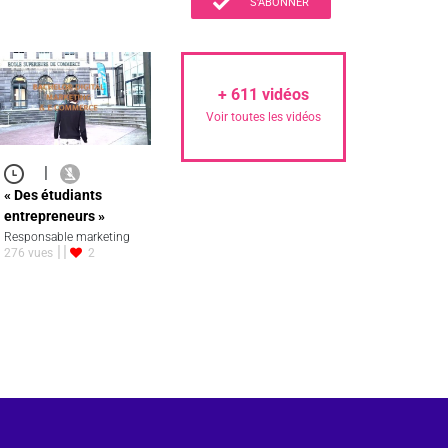
S'ABONNER
+
611
vidéos
Voir toutes les vidéos
|
« Des étudiants
entrepreneurs »
Responsable marketing
276 vues
2