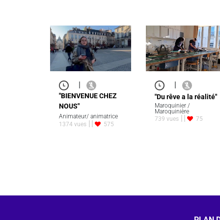
|
|
"BIENVENUE CHEZ
"Du rêve a la réalité"
NOUS"
Maroquinier /
Maroquinière
Animateur/ animatrice
739 vues
75
1374 vues
575
PLAN D