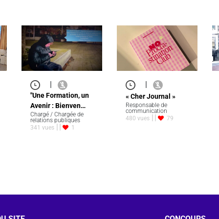
|
|
"Une Formation, un
« Cher Journal »
Avenir : Bienven…
Responsable de
communication
Chargé / Chargée de
480 vues
79
relations publiques
341 vues
1
U SITE
CONCOURS