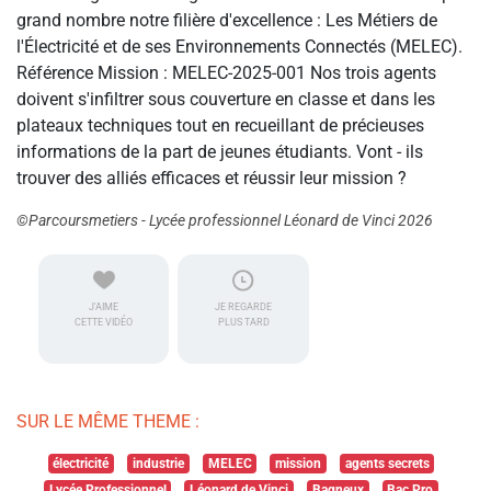
grand nombre notre filière d'excellence : Les Métiers de
l'Électricité et de ses Environnements Connectés (MELEC).
Référence Mission : MELEC-2025-001 Nos trois agents
doivent s'infiltrer sous couverture en classe et dans les
plateaux techniques tout en recueillant de précieuses
informations de la part de jeunes étudiants. Vont - ils
trouver des alliés efficaces et réussir leur mission ?
©Parcoursmetiers - Lycée professionnel Léonard de Vinci 2026
J'AIME
JE REGARDE
CETTE VIDÉO
PLUS TARD
SUR LE MÊME THEME :
électricité
industrie
MELEC
mission
agents secrets
Lycée Professionnel
Léonard de Vinci
Bagneux
Bac Pro