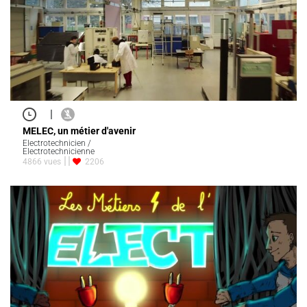
|
MELEC, un métier d'avenir
Electrotechnicien /
Electrotechnicienne
4866 vues
2206