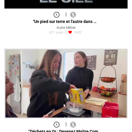
|
"Un pied sur terre et l'autre dans …
Autre Métier
421 vues
1402
|
“Déchets en Or : Devenez Maître Com…