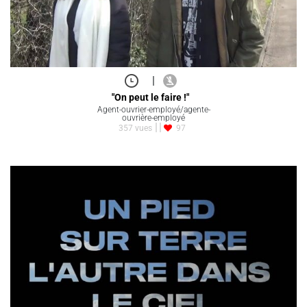
|
"On peut le faire !"
Agent-ouvrier-employé/agente-
ouvrière-employé
357 vues
97