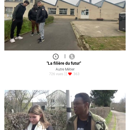
|
"La filière du futur"
Autre Métier
726 vues
363