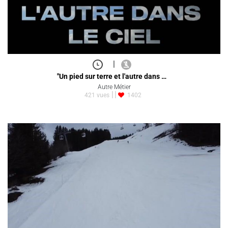
|
"Un pied sur terre et l'autre dans …
Autre Métier
421 vues
1402