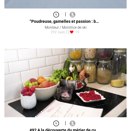
|
“Poudreuse, gamelles et passion : b…
Moniteur / Monitrice de ski
292 vues
19
|
#92 A la découverte du métier de cu…