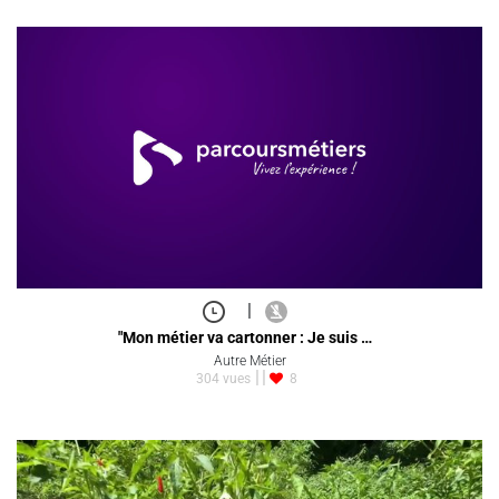
|
"Mon métier va cartonner : Je suis …
Autre Métier
304 vues
8