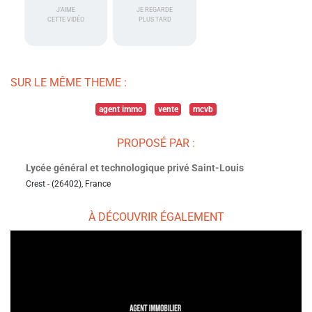
J'AIME
JE REGARDE
CETTE VIDÉO
PLUS TARD
SUR LE MÊME THEME :
agent immo
vente
mcvb
PROPOSÉ PAR :
Lycée général et technologique privé Saint-Louis
Crest - (26402), France
À DÉCOUVRIR ÉGALEMENT