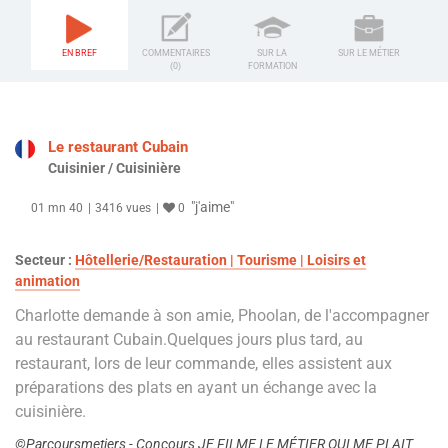
EN BREF
COMMENTAIRES
SUR LA
SUR LE MÉTIER
(0)
FORMATION
Le restaurant Cubain
Cuisinier / Cuisinière
"j'aime"
01 mn 40
3416 vues
0
Secteur :
Hôtellerie/Restauration | Tourisme | Loisirs et
animation
Charlotte demande à son amie, Phoolan, de l'accompagner
au restaurant Cubain.Quelques jours plus tard, au
restaurant, lors de leur commande, elles assistent aux
préparations des plats en ayant un échange avec la
cuisinière.
©Parcoursmetiers - Concours JE FILME LE MÉTIER QUI ME PLAIT