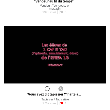
"Vendeur au fil du temps"
Vendeur / Vendeuse en
magasin
2928 vues
0
|
"Vous avez dit tapissier ?" halte a…
Tapissier / Tapissière
2762 vues
1