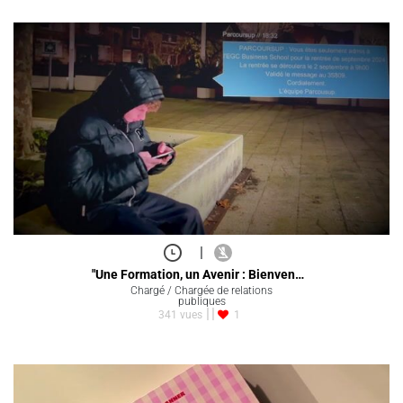
|
"Une Formation, un Avenir : Bienven…
Chargé / Chargée de relations
publiques
341 vues
1