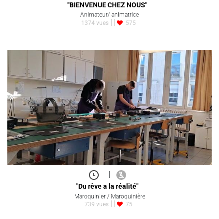
"BIENVENUE CHEZ NOUS"
Animateur/ animatrice
1374 vues
575
|
"Du rêve a la réalité"
Maroquinier / Maroquinière
739 vues
75