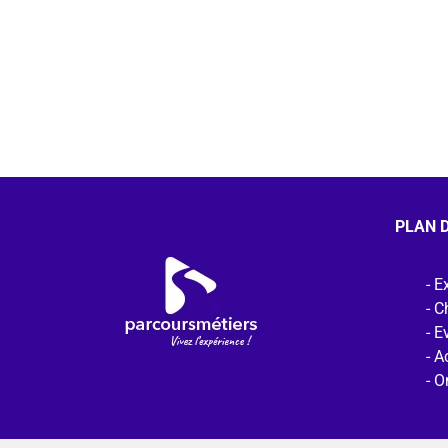
PLAN D
Ex
C
E
Ac
O