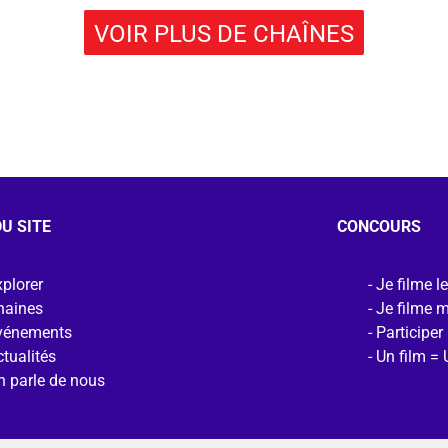
VOIR PLUS DE CHAÎNES
U SITE
CONCOURS
plorer
Je filme l
haines
Je filme 
vénements
Participer
tualités
Un film = 
n parle de nous