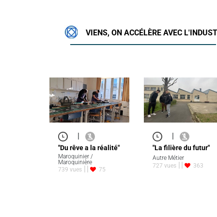
VIENS, ON ACCÉLÈRE AVEC L'INDUST
|
|
"Du rêve a la réalité"
"La filière du futur"
Maroquinier /
Autre Métier
Maroquinière
727 vues
363
739 vues
75