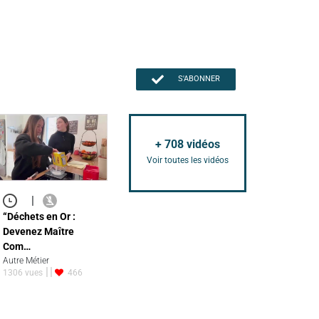
S'ABONNER
+
708
vidéos
Voir toutes les vidéos
|
“Déchets en Or :
Devenez Maître
Com…
Autre Métier
1306 vues
466