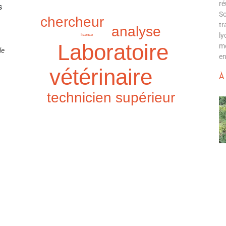
ré
s
So
chercheur
tr
analyse
ly
licence
Laboratoire
mo
le
en
vétérinaire
À
technicien supérieur