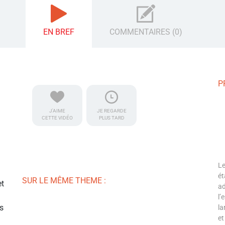
EN BREF
COMMENTAIRES (0)
P
J'AIME
JE REGARDE
CETTE VIDÉO
PLUS TARD
Le
à
ét
SUR LE MÊME THEME :
et
ad
l’
es
la
et