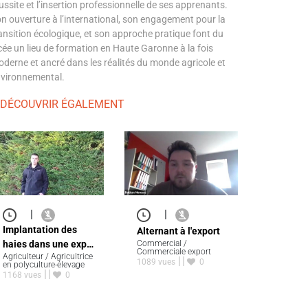
ussite et l’insertion professionnelle de ses apprenants.
n ouverture à l’international, son engagement pour la
ansition écologique, et son approche pratique font du
cée un lieu de formation en Haute Garonne à la fois
derne et ancré dans les réalités du monde agricole et
vironnemental.
 DÉCOUVRIR ÉGALEMENT
|
|
Implantation des
Alternant à l'export
haies dans une exp…
Commercial /
Commerciale export
Agriculteur / Agricultrice
1089 vues
0
en polyculture-élevage
1168 vues
0