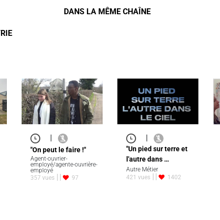
DANS LA MÊME CHAÎNE
RIE
|
|
"Un pied sur terre et
"On peut le faire !"
Agent-ouvrier-
l'autre dans …
employé/agente-ouvrière-
Autre Métier
employé
421 vues
1402
357 vues
97