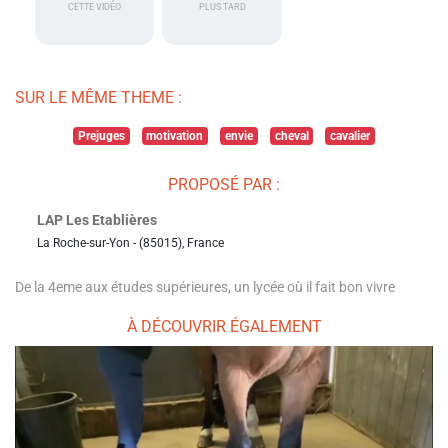
CETTE VIDÉO
PLUS TARD
SUR LE MÊME THEME :
Prejuges
motivation
envie
cheval
cavalier
PROPOSÉ PAR :
LAP Les Etablières
La Roche-sur-Yon - (85015), France
De la 4eme aux études supérieures, un lycée où il fait bon vivre
À DÉCOUVRIR ÉGALEMENT