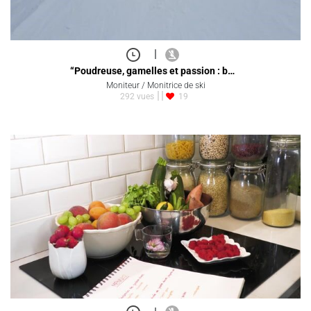
|
“Poudreuse, gamelles et passion : b…
Moniteur / Monitrice de ski
292 vues
19