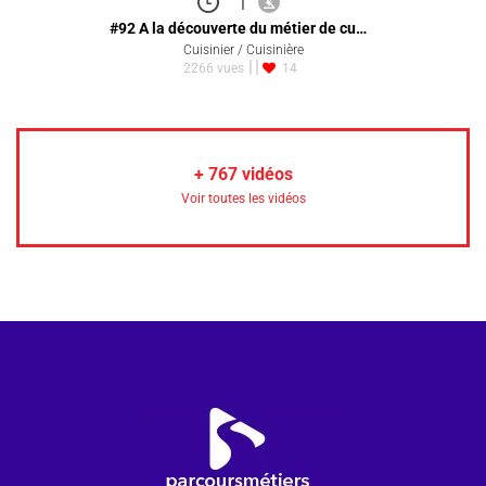
|
#92 A la découverte du métier de cu…
Cuisinier / Cuisinière
2266 vues
14
+
767
vidéos
Voir toutes les vidéos