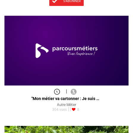
S'ABONNER
|
"Mon métier va cartonner : Je suis …
Autre Métier
304 vues
8