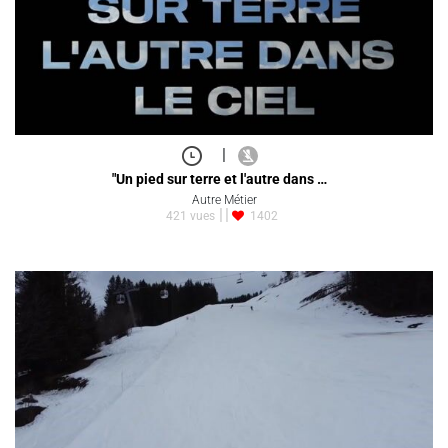
|
"Un pied sur terre et l'autre dans …
Autre Métier
421 vues
1402