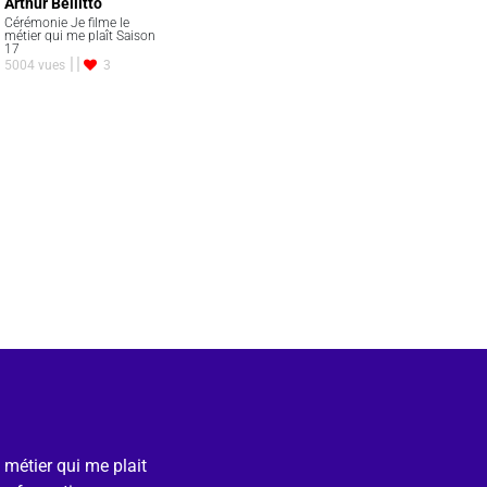
Arthur Bellitto
Cérémonie Je filme le
métier qui me plaît Saison
17
5004 vues
3
e métier qui me plait