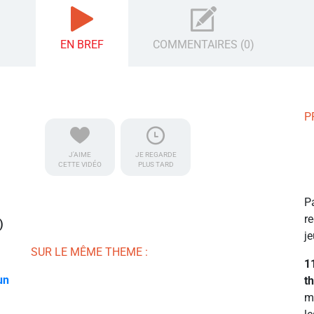
EN BREF
COMMENTAIRES (0)
P
J'AIME
JE REGARDE
CETTE VIDÉO
PLUS TARD
P
r
)
je
SUR LE MÊME THEME :
1
un
t
m