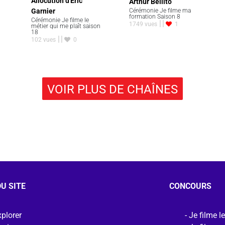
Allocution d'Eric
Arthur Bellito
Garnier
Cérémonie Je filme ma
formation Saison 8
Cérémonie Je filme le
1749 vues
1
métier qui me plaît saison
18
102 vues
0
VOIR PLUS DE CHAÎNES
U SITE
CONCOURS
plorer
Je filme l