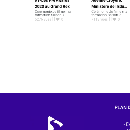
#1-Les PM Awards
Adeline Croyère,
2023 au Grand Rex
Ministère de l'Edu…
Cérémonie Je filme ma
Cérémonie Je filme ma
formation Saison 7
formation Saison 7
5276 vues
0
7113 vues
0
PLAN D
Ex