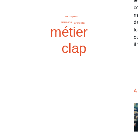
le
c
m
récompense
d
cérémonie
Grand Rex
métier
le
o
clap
il
À