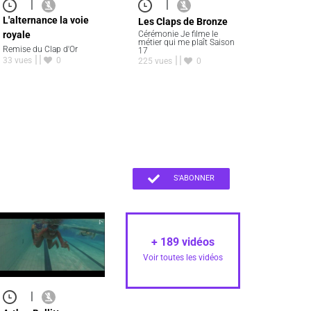
|
|
L'alternance la voie
Les Claps de Bronze
royale
Cérémonie Je filme le
métier qui me plaît Saison
Remise du Clap d'Or
17
33 vues
0
225 vues
0
S'ABONNER
+
189
vidéos
Voir toutes les vidéos
|