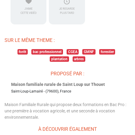
J'AIME
JE REGARDE
CETTE VIDÉO
PLUS TARD
SUR LE MÊME THEME :
forêt
bac professionnel
CGEA
GMNF
forestier
plantation
arbres
PROPOSÉ PAR :
Maison familiale rurale de Saint Loup sur Thouet
Saint-Loup-Lamairé - (79600), France
Maison Familiale Rurale qui propose deux formations en Bac Pro :
une première à vocation agricole, et une seconde à vocation
environnementale.
À DÉCOUVRIR ÉGALEMENT