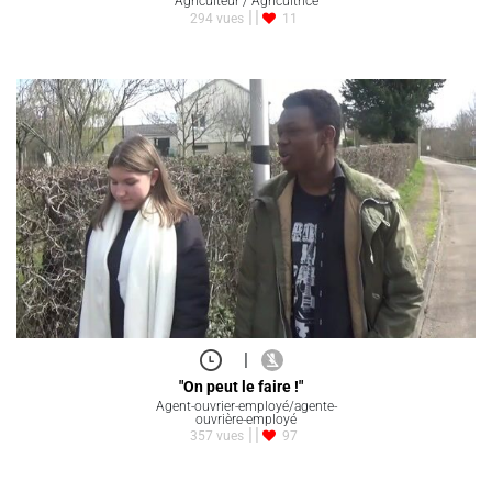
Agriculteur / Agricultrice
294 vues
11
|
"On peut le faire !"
Agent-ouvrier-employé/agente-
ouvrière-employé
357 vues
97