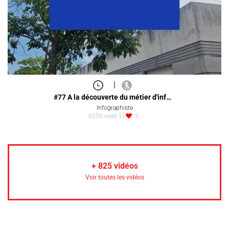
|
#77 A la découverte du métier d'inf…
Infographiste
6256 vues
3
+
825
vidéos
Voir toutes les vidéos