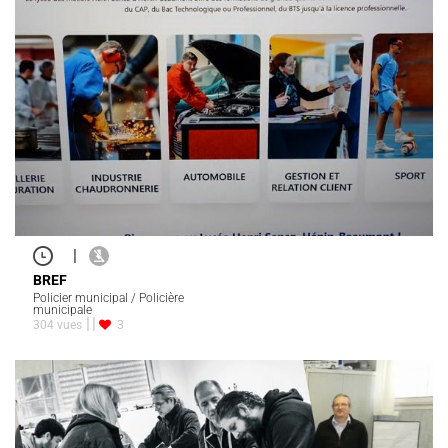
|
BREF
Policier municipal / Policière
municipale
304 vues
3