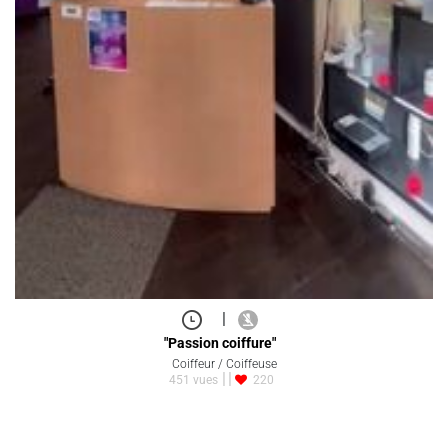
|
"Passion coiffure"
Coiffeur / Coiffeuse
451 vues
220