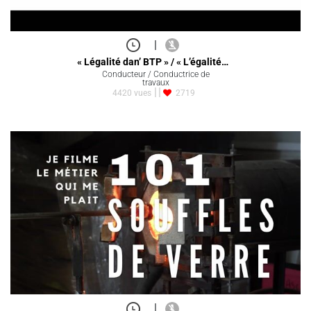
|
« Légalité dan’ BTP » / « L’égalité…
Conducteur / Conductrice de
travaux
4420 vues
2719
|