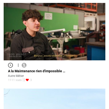
|
A la Maintenance rien d'impossible …
Autre Métier
1111 vues
3