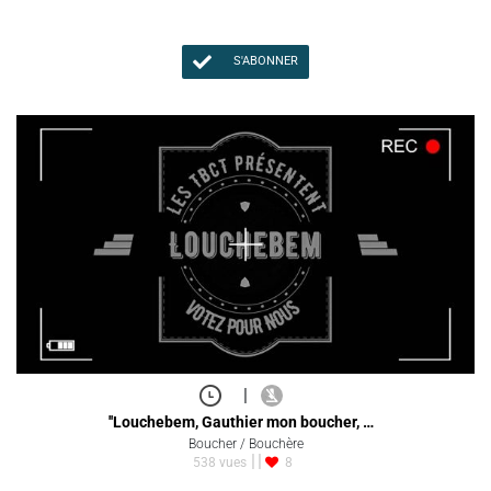
S'ABONNER
|
''Louchebem, Gauthier mon boucher, …
Boucher / Bouchère
538 vues
8