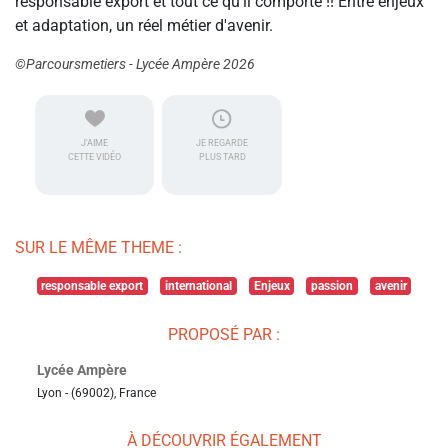
responsable export et tout ce qu'il comporte !! Entre enjeux
et adaptation, un réel métier d'avenir.
©Parcoursmetiers - Lycée Ampère 2026
J'AIME
JE REGARDE
CETTE VIDÉO
PLUS TARD
SUR LE MÊME THEME :
responsable export
international
Enjeux
passion
avenir
PROPOSÉ PAR :
Lycée Ampère
Lyon - (69002), France
À DÉCOUVRIR ÉGALEMENT