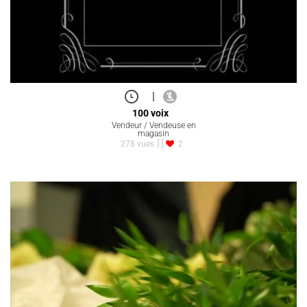
|
100 voix
Vendeur / Vendeuse en
magasin
278 vues
2