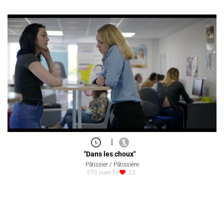
|
"Dans les choux"
Pâtissier / Pâtissière
570 vues
23