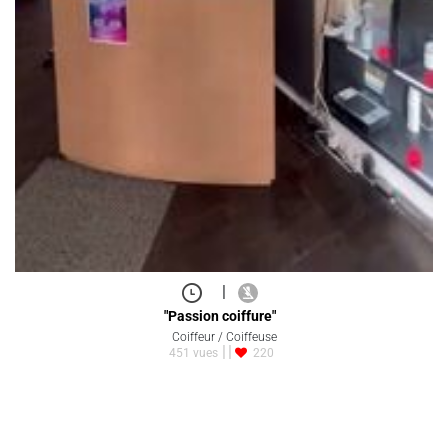
|
"Passion coiffure"
Coiffeur / Coiffeuse
451 vues
220