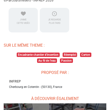
©Parcoursmetiers - INFREP 2026
J'AIME
JE REGARDE
CETTE VIDÉO
PLUS TARD
SUR LE MÊME THEME :
Encadrante chantier d'insertion
Réemploi
Carton
Au fil de l'eau
Passion
PROPOSÉ PAR :
INFREP
Cherbourg en Cotentin - (50130), France
À DÉCOUVRIR ÉGALEMENT