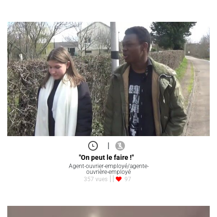
|
"On peut le faire !"
Agent-ouvrier-employé/agente-
ouvrière-employé
357 vues
97