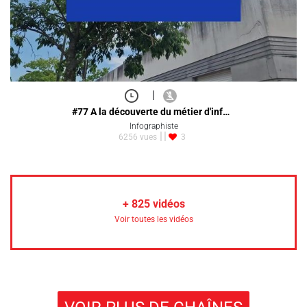
|
#77 A la découverte du métier d'inf…
Infographiste
6256 vues
3
+
825
vidéos
Voir toutes les vidéos