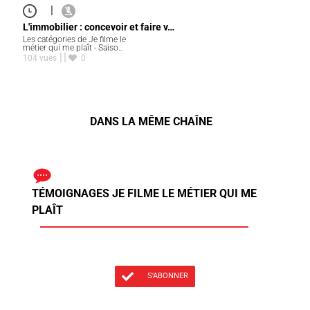
|
L'immobilier : concevoir et faire v…
Les catégories de Je filme le
métier qui me plaît - Saiso…
104 vues
0
DANS LA MÊME CHAÎNE
TÉMOIGNAGES JE FILME LE MÉTIER QUI ME
PLAÎT
S'ABONNER