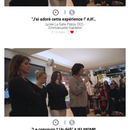
|
"J'ai adoré cette expérience !" #JF…
Lycée La Salle Passy (92) -
Emmanuelle Hardelin
313 vues
1
|
"Le concours ? Un défi" #JFLMQMP