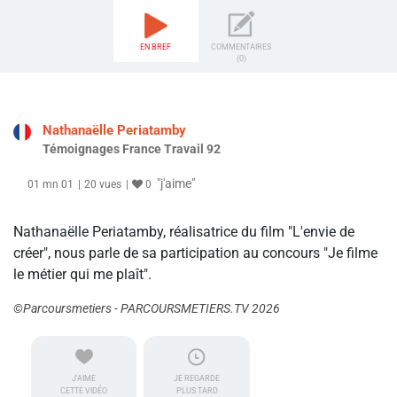
EN BREF
COMMENTAIRES
(0)
Nathanaëlle Periatamby
Témoignages France Travail 92
"j'aime"
01 mn 01
20 vues
0
Nathanaëlle Periatamby, réalisatrice du film "L'envie de
créer", nous parle de sa participation au concours "Je filme
le métier qui me plaît".
©Parcoursmetiers - PARCOURSMETIERS.TV 2026
J'AIME
JE REGARDE
CETTE VIDÉO
PLUS TARD