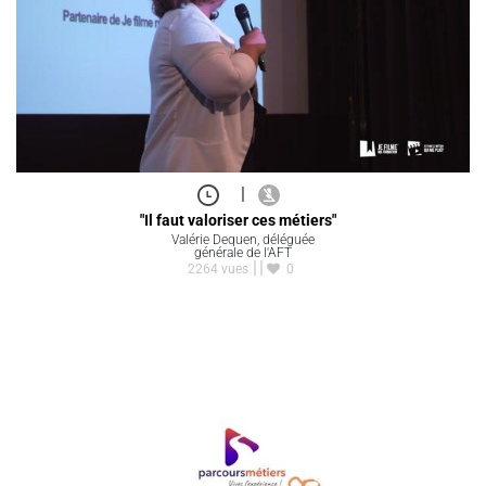
|
"Il faut valoriser ces métiers"
Valérie Dequen, déléguée
générale de l'AFT
2264 vues
0