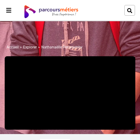
Accueil
Explorer
Nathanaëlle Periatamby