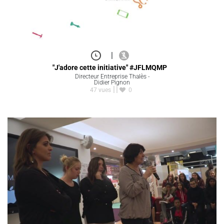
|
"J'adore cette initiative" #JFLMQMP
Directeur Entreprise Thalès -
Didier Pignon
47 vues
0