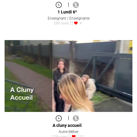
|
1 Lundi 6²
Enseignant / Enseignante
280 vues
4
|
A cluny accueil
Autre Métier
128 vues
113