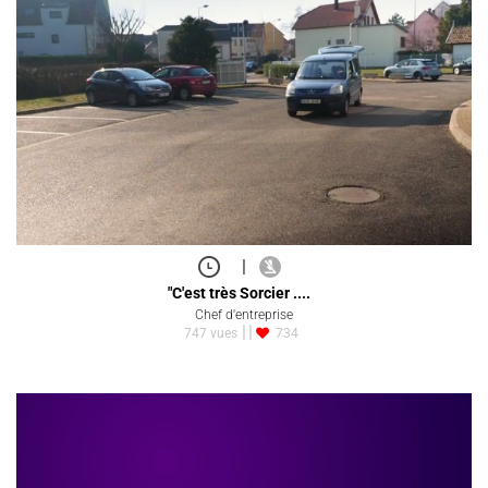
|
"C'est très Sorcier ....
Chef d'entreprise
747 vues
734