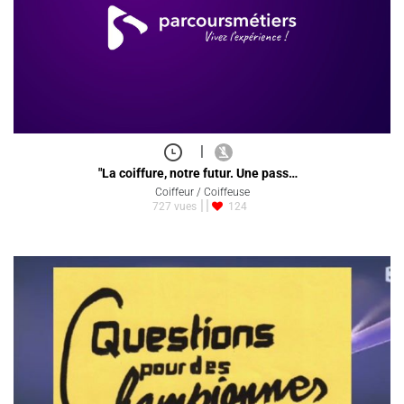
|
"La coiffure, notre futur. Une pass…
Coiffeur / Coiffeuse
727 vues
124