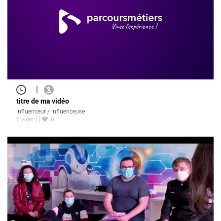
|
titre de ma vidéo
Influenceur / Influenceuse
6 vues
0