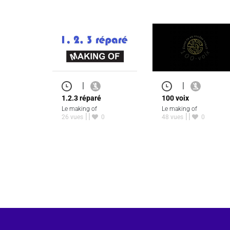
|
|
1.2.3 réparé
100 voix
Le making of
Le making of
26 vues
0
48 vues
0