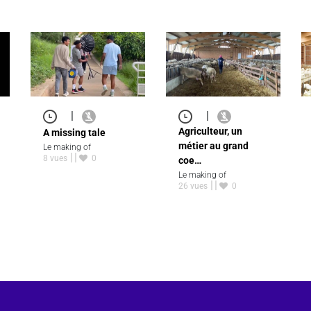
|
|
Agriculteur, un
A missing tale
métier au grand
Le making of
8 vues
0
coe…
Le making of
26 vues
0