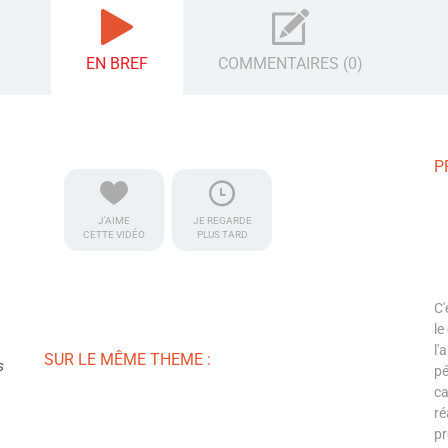
EN BREF
COMMENTAIRES (0)
P
J'AIME
JE REGARDE
CETTE VIDÉO
PLUS TARD
C'
le
l'
SUR LE MÊME THEME :
s
pé
ca
ré
pr