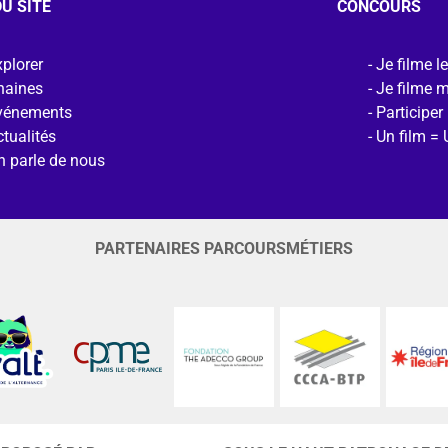
U SITE
CONCOURS
plorer
Je filme l
haines
Je filme 
vénements
Participer
tualités
Un film = 
n parle de nous
PARTENAIRES PARCOURSMÉTIERS