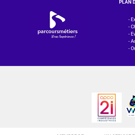
PLAN D
Ex
C
E
Ac
O