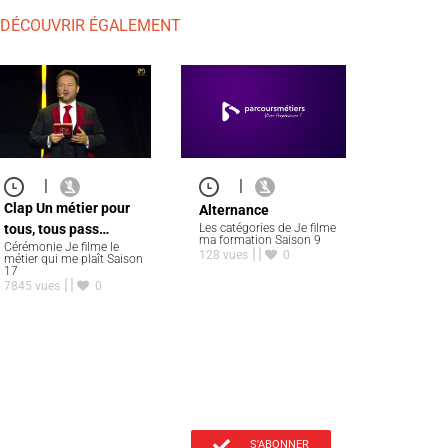
 DÉCOUVRIR ÉGALEMENT
|
|
Clap Un métier pour
Alternance
Les catégories de Je filme
tous, tous pass…
ma formation Saison 9
Cérémonie Je filme le
128 vues
0
métier qui me plaît Saison
17
7845 vues
0
S'ABONNER