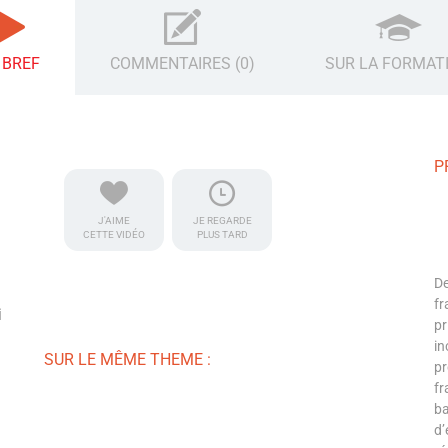
 BREF
COMMENTAIRES (0)
SUR LA FORMAT
P
J'AIME
JE REGARDE
CETTE VIDÉO
PLUS TARD
De
fr
i
pr
in
SUR LE MÊME THEME :
pr
fr
ba
d’