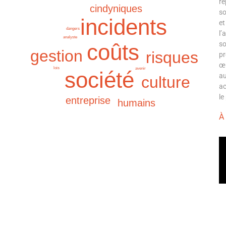
ré
cindyniques
so
incidents
et
dangers
l’
analyste
coûts
so
gestion
risques
pr
œu
lois
avenir
société
au
culture
ac
le
entreprise
humains
À