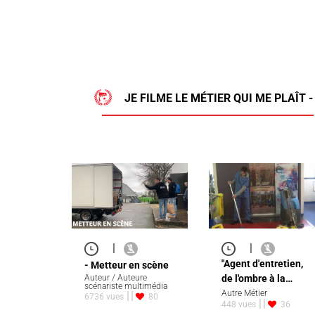
JE FILME LE MÉTIER QUI ME PLAÎT 
|
|
"Agent d'entretien,
- Metteur en scène
Auteur / Auteure
de l'ombre à la…
scénariste multimédia
Autre Métier
6736 vues
80
448 vues
36