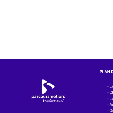
PLAN D
Ex
C
E
Ac
O