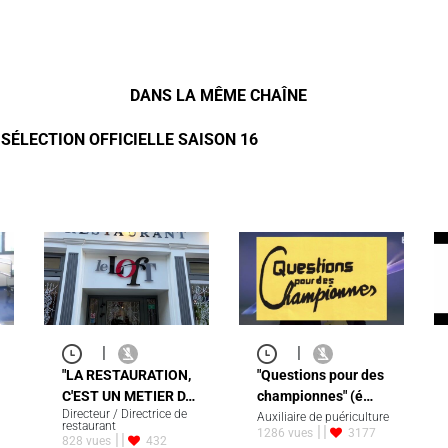
DANS LA MÊME CHAÎNE
- SÉLECTION OFFICIELLE SAISON 16
|
|
"LA RESTAURATION,
"Questions pour des
C'EST UN METIER D…
championnes" (é…
Directeur / Directrice de
Auxiliaire de puériculture
restaurant
1286 vues
3177
828 vues
432