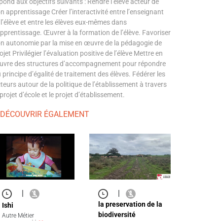
pond aux objectifs suivants : Rendre l’élève acteur de
n apprentissage Créer l’interactivité entre l’enseignant
 l’élève et entre les élèves eux-mêmes dans
apprentissage. Œuvrer à la formation de l’élève. Favoriser
n autonomie par la mise en œuvre de la pédagogie de
ojet Privilégier l’évaluation positive de l’élève Mettre en
vre des structures d’accompagnement pour répondre
 principe d’égalité de traitement des élèves. Fédérer les
teurs autour de la politique de l’établissement à travers
 projet d’école et le projet d’établissement.
 DÉCOUVRIR ÉGALEMENT
|
|
la preservation de la
Ishi
biodiversité
Autre Métier