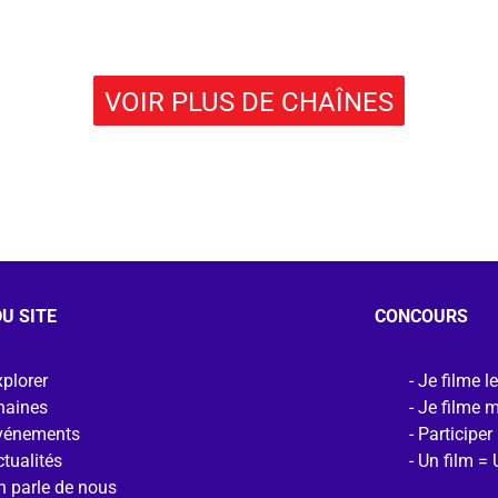
VOIR PLUS DE CHAÎNES
U SITE
CONCOURS
plorer
Je filme l
haines
Je filme 
vénements
Participer
tualités
Un film = 
n parle de nous