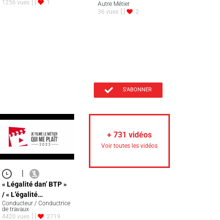
1256 vues
1
Autre Métier
36 vues
2
S'ABONNER
+
731
vidéos
Voir toutes les vidéos
|
« Légalité dan’ BTP »
/ « L’égalité…
Conducteur / Conductrice
de travaux
4420 vues
2719