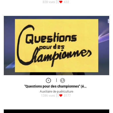
828 vues
432
|
"Questions pour des championnes" (é…
Auxiliaire de puériculture
1286 vues
3177