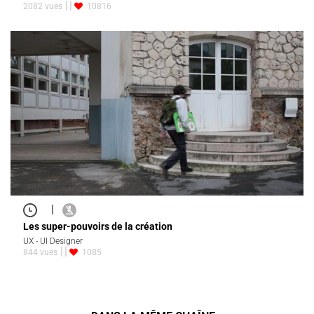
2082 vues
10816
|
Les super-pouvoirs de la création
UX - UI Designer
844 vues
1085