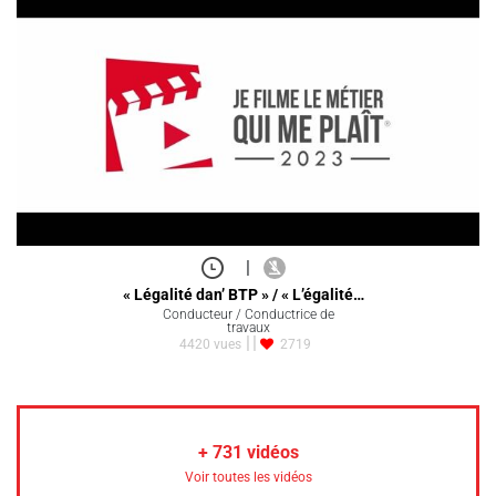
|
« Légalité dan’ BTP » / « L’égalité…
Conducteur / Conductrice de
travaux
4420 vues
2719
+
731
vidéos
Voir toutes les vidéos