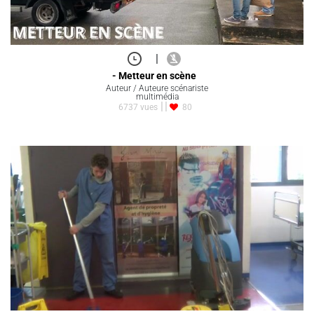
|
- Metteur en scène
Auteur / Auteure scénariste
multimédia
6737 vues
80