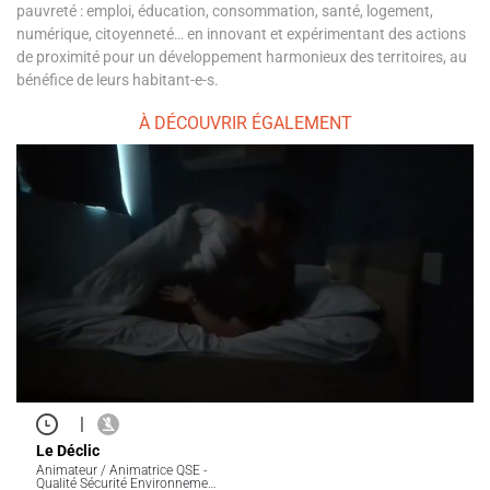
pauvreté : emploi, éducation, consommation, santé, logement,
numérique, citoyenneté… en innovant et expérimentant des actions
de proximité pour un développement harmonieux des territoires, au
bénéfice de leurs habitant-e-s.
À DÉCOUVRIR ÉGALEMENT
|
Le Déclic
Animateur / Animatrice QSE -
Qualité Sécurité Environneme…