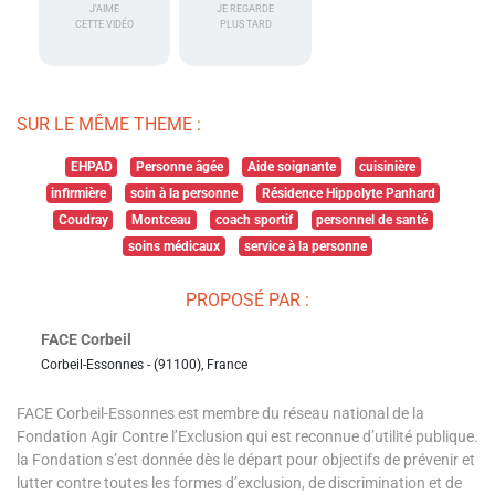
J'AIME
JE REGARDE
CETTE VIDÉO
PLUS TARD
SUR LE MÊME THEME :
EHPAD
Personne âgée
Aide soignante
cuisinière
infirmière
soin à la personne
Résidence Hippolyte Panhard
Coudray
Montceau
coach sportif
personnel de santé
soins médicaux
service à la personne
PROPOSÉ PAR :
FACE Corbeil
Corbeil-Essonnes - (91100), France
FACE Corbeil-Essonnes est membre du réseau national de la
Fondation Agir Contre l’Exclusion qui est reconnue d’utilité publique.
la Fondation s’est donnée dès le départ pour objectifs de prévenir et
lutter contre toutes les formes d’exclusion, de discrimination et de