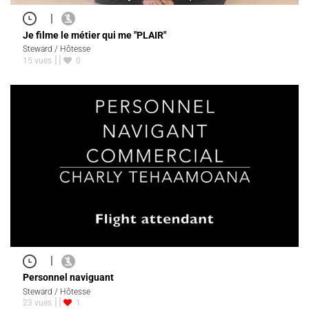
|
Je filme le métier qui me "PLAIR"
Steward / Hôtesse
15 vues
0
|
Personnel naviguant
Steward / Hôtesse
23 vues
1