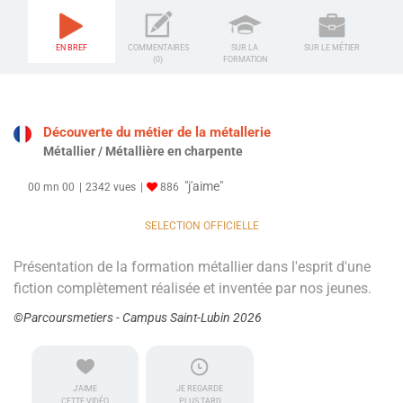
EN BREF
COMMENTAIRES
SUR LA
SUR LE MÉTIER
(0)
FORMATION
Découverte du métier de la métallerie
Métallier / Métallière en charpente
"j'aime"
00 mn 00
2342 vues
886
SELECTION OFFICIELLE
Présentation de la formation métallier dans l'esprit d'une
fiction complètement réalisée et inventée par nos jeunes.
©Parcoursmetiers - Campus Saint-Lubin 2026
J'AIME
JE REGARDE
CETTE VIDÉO
PLUS TARD