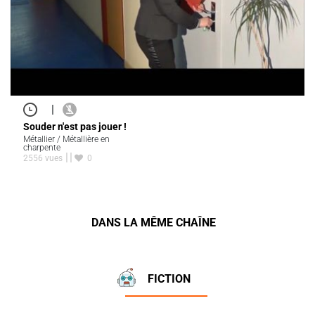
|
Souder n'est pas jouer !
Métallier / Métallière en
charpente
2556 vues
0
DANS LA MÊME CHAÎNE
FICTION