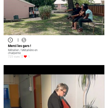
|
Merci les gars !
Métallier / Métallière en
charpente
725 vues
1