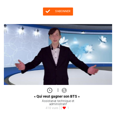
S'ABONNER
|
« Qui veut gagner son BTS »
Assistanat technique et
administratif
418 vues
1