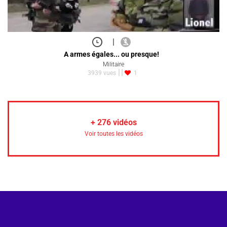
|
A armes égales... ou presque!
Militaire
3939 vues
1
+
276
vidéos
Voir toutes les vidéos