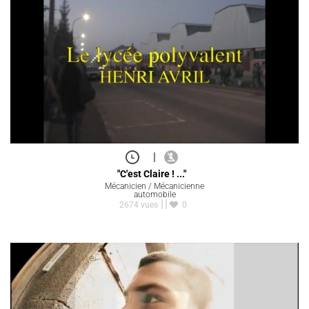
|
"C'est Claire ! ..."
Mécanicien / Mécanicienne
automobile
2674 vues
0