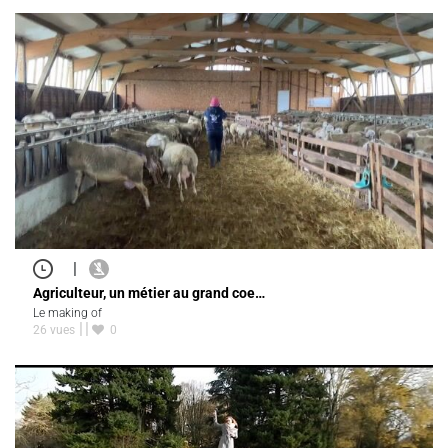
|
Agriculteur, un métier au grand coe…
Le making of
26 vues
0