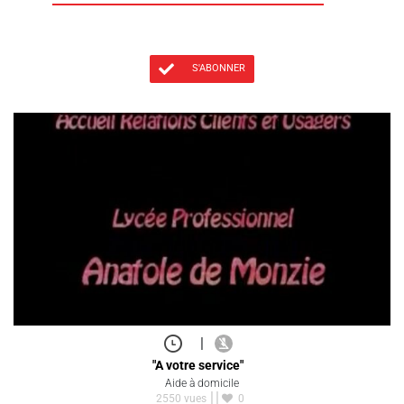
S'ABONNER
|
"A votre service"
Aide à domicile
2550 vues
0