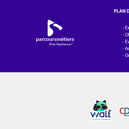
PLAN D
Ex
C
E
Ac
O