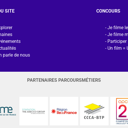
U SITE
CONCOURS
plorer
Je filme l
haines
Je filme 
vénements
Participer
tualités
Un film = 
n parle de nous
PARTENAIRES PARCOURSMÉTIERS