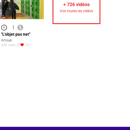
+
726
vidéos
Voir toutes les vidéos
|
"L'objet pas net"
Artisan
440 vues
21