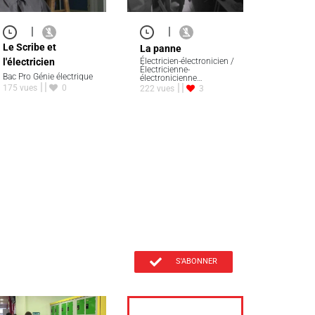
|
|
Le Scribe et
La panne
l'électricien
Électricien-électronicien /
Électricienne-
Bac Pro Génie électrique
électronicienne…
175 vues
0
222 vues
3
S'ABONNER