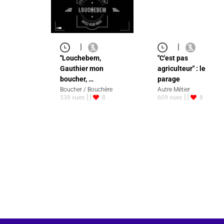
|
|
''Louchebem,
"C'est pas
Gauthier mon
agriculteur" : le
boucher, …
parage
Boucher / Bouchère
Autre Métier
538 vues
8
609 vues
8