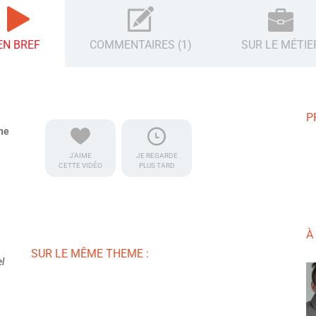
EN BREF
COMMENTAIRES (1)
SUR LE MÉTIE
P
nne
J'AIME
JE REGARDE
CETTE VIDÉO
PLUS TARD
À
SUR LE MÊME THEME :
l