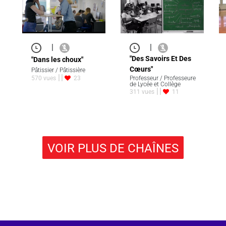
|
|
"Des Savoirs Et Des
"Dans les choux"
Cœurs"
Pâtissier / Pâtissière
570 vues
23
Professeur / Professeure
de Lycée et Collège
311 vues
11
VOIR PLUS DE CHAÎNES