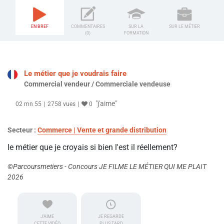
EN BREF
COMMENTAIRES
SUR LA
SUR LE MÉTIER
(0)
FORMATION
Le métier que je voudrais faire
Commercial vendeur / Commerciale vendeuse
"j'aime"
02 mn 55
2758 vues
0
Secteur :
Commerce | Vente et grande distribution
le métier que je croyais si bien l'est il réellement?
©Parcoursmetiers - Concours JE FILME LE MÉTIER QUI ME PLAIT
2026
J'AIME
JE REGARDE
CETTE VIDÉO
PLUS TARD