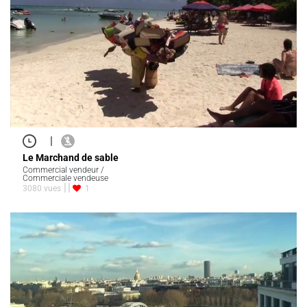
|
Le Marchand de sable
Commercial vendeur /
Commerciale vendeuse
3080 vues
1