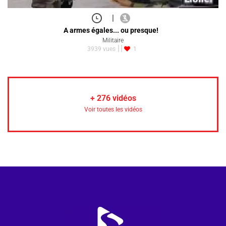
|
A armes égales... ou presque!
Militaire
3939 vues
1
+
276
vidéos
Voir toutes les vidéos