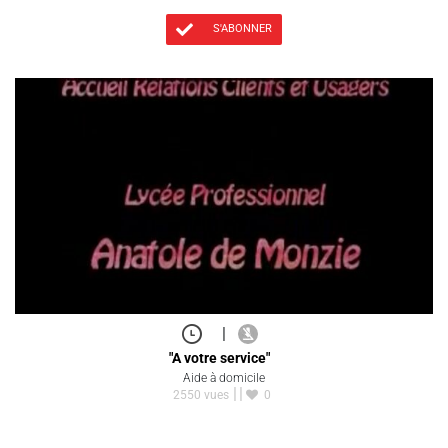
S'ABONNER
|
"A votre service"
Aide à domicile
2550 vues
0