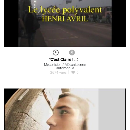
|
"C'est Claire ! ..."
Mécanicien / Mécanicienne
automobile
2674 vues
0