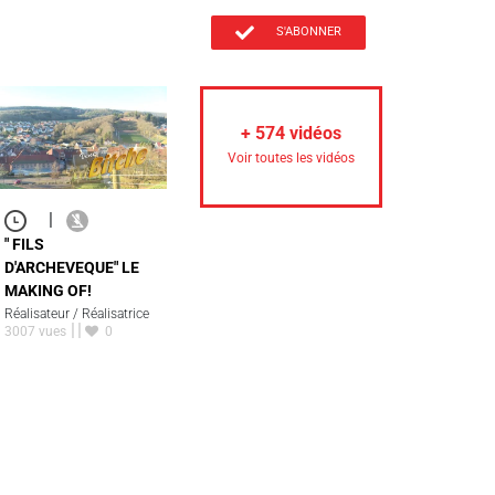
S'ABONNER
+
574
vidéos
Voir toutes les vidéos
|
" FILS
D'ARCHEVEQUE" LE
MAKING OF!
Réalisateur / Réalisatrice
3007 vues
0