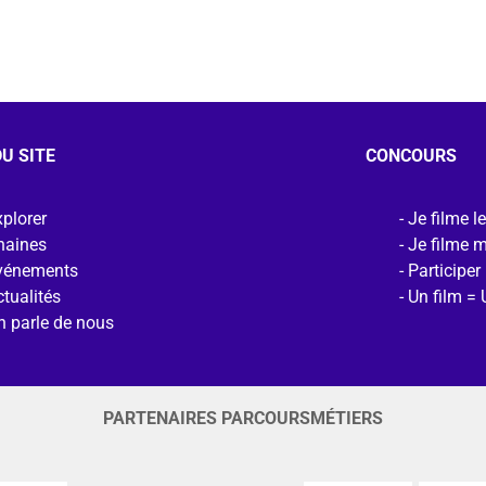
U SITE
CONCOURS
plorer
Je filme l
haines
Je filme 
vénements
Participer
tualités
Un film = 
n parle de nous
PARTENAIRES PARCOURSMÉTIERS