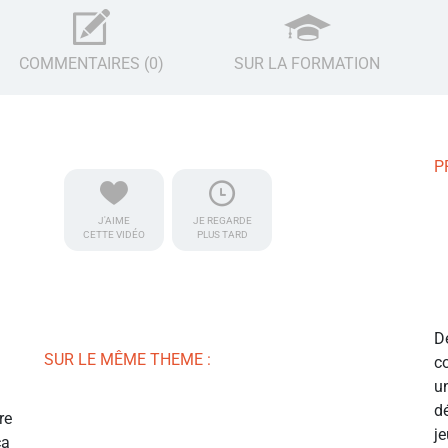
COMMENTAIRES (0)
SUR LA FORMATION
P
J'AIME
JE REGARDE
CETTE VIDÉO
PLUS TARD
D
SUR LE MÊME THEME :
c
u
d
re
j
ça