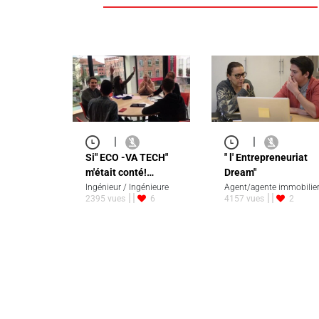
|
|
Si" ECO -VA TECH"
" l' Entrepreneuriat
m'était conté!…
Dream"
Ingénieur / Ingénieure
Agent/agente immobilie
2395 vues
6
4157 vues
2