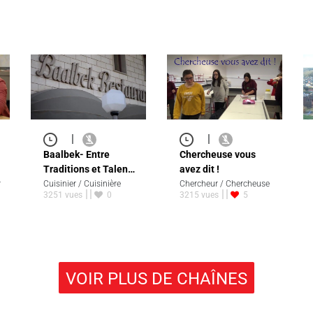
|
|
Baalbek- Entre
Chercheuse vous
Traditions et Talen…
avez dit !
r
Cuisinier / Cuisinière
Chercheur / Chercheuse
3251 vues
0
3215 vues
5
VOIR PLUS DE CHAÎNES