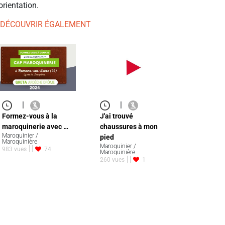
orientation.
 DÉCOUVRIR ÉGALEMENT
|
|
Formez-vous à la
J'ai trouvé
maroquinerie avec …
chaussures à mon
Maroquinier /
pied
Maroquinière
Maroquinier /
983 vues
74
Maroquinière
260 vues
1