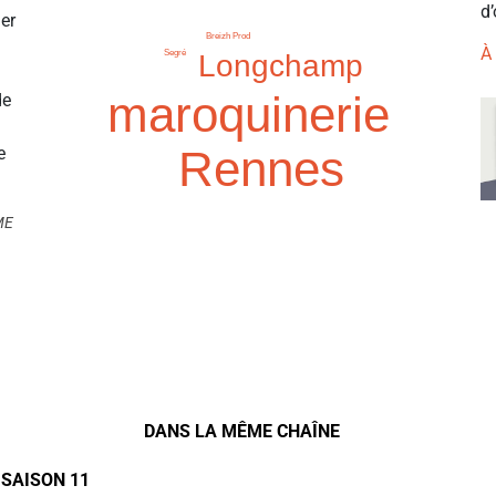
d’
ier
Breizh Prod
À
Segré
Longchamp
maroquinerie
de
Rennes
e
ME
DANS LA MÊME CHAÎNE
 SAISON 11