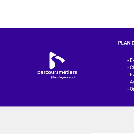
PLAN D
Ex
C
E
Ac
O