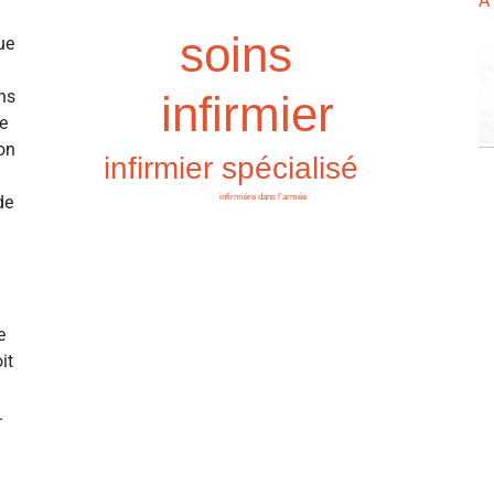
À
soins
ue
ens
infirmier
me
son
infirmier spécialisé
infirmière dans l'armée
de
e
it
.