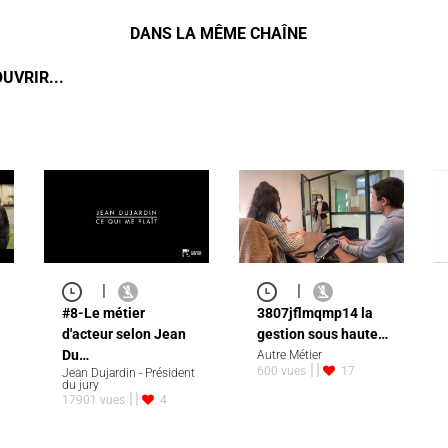
DANS LA MÊME CHAÎNE
UVRIR...
|
|
#8-Le métier
3807jflmqmp14 la
d'acteur selon Jean
gestion sous haute…
Du…
Autre Métier
600 vues
17
Jean Dujardin - Président
du jury
17901 vues
4