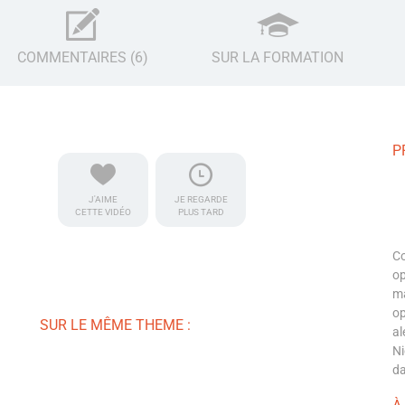
COMMENTAIRES (6)
SUR LA FORMATION
P
J'AIME
JE REGARDE
CETTE VIDÉO
PLUS TARD
Co
op
ma
op
SUR LE MÊME THEME :
al
Ni
da