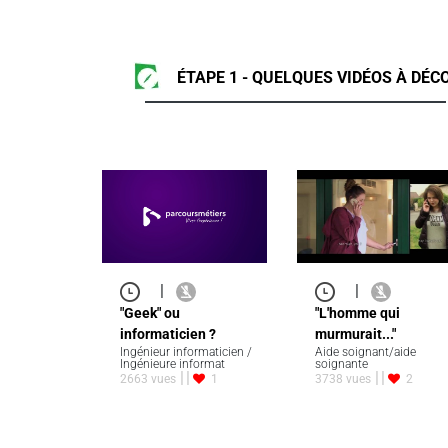
ÉTAPE 1 - QUELQUES VIDÉOS À DÉCO
|
|
"Geek" ou
"L'homme qui
informaticien ?
murmurait..."
Ingénieur informaticien /
Aide soignant/aide
Ingénieure informat
soignante
2663 vues
1
3738 vues
2