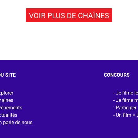
VOIR PLUS DE CHAÎNES
U SITE
CONCOURS
plorer
Je filme l
haines
Je filme 
vénements
Participer
tualités
Un film = 
n parle de nous