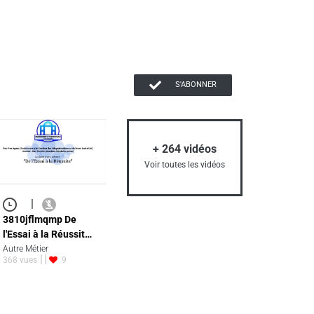
S'ABONNER
+
264
vidéos
Voir toutes les vidéos
|
3810jflmqmp De
l'Essai à la Réussit…
Autre Métier
368 vues
9