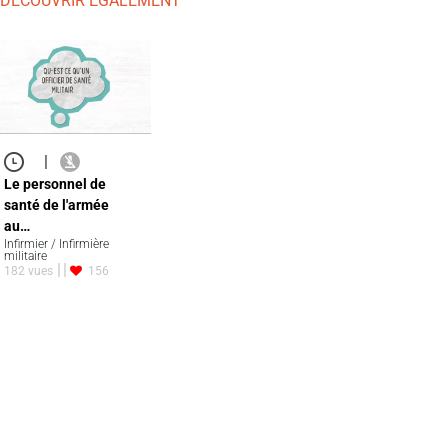
 DÉCOUVRIR ÉGALEMENT
|
Le personnel de
santé de l'armée
au…
Infirmier / Infirmière
militaire
182 vues
156