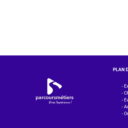
PLAN D
Ex
C
E
Ac
O