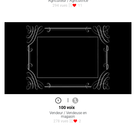
Agriculteur / Agricultrice
294 vues
11
|
100 voix
Vendeur / Vendeuse en
magasin
278 vues
2