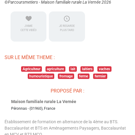
©Parcoursmetiers - Maison familiale rurale La Vernée 2026
J'AIME
JE REGARDE
CETTE VIDÉO
PLUS TARD
SUR LE MÊME THEME :
Agriculteur
agriculture
lait
laitiers
vaches
humouristique
fromage
ferme
fermier
PROPOSÉ PAR :
Maison familiale rurale La Vernée
Péronnas - (01960), France
Établissement de formation en alternance de la 4ème au BTS.
Baccalauréat et BTS en Aménagements Paysagers, Baccalauréat
en MCV et BTS MCO.