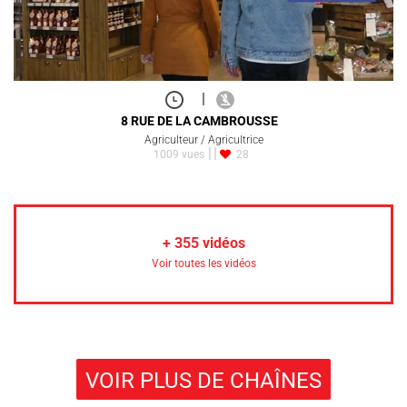
|
8 RUE DE LA CAMBROUSSE
Agriculteur / Agricultrice
1009 vues
28
+
355
vidéos
Voir toutes les vidéos
VOIR PLUS DE CHAÎNES